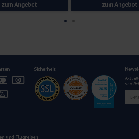
zum Angebot
zum Angebot
elten die AGB des Veranstalters. Diese finden Sie unter Downloads.
arten
Sicherheit
Newsl
Aktuell
von
Re
en und Flugreisen