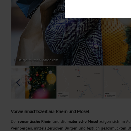
Notwendig
Diese Cookies sind für den Bet
Funktionalitäten. Außerdem könn
möchten, um Ihnen unsere Dienst
Statistik
Um unser Angebot und unsere Web
dieser Cookies können wir beisp
unsere Inhalte optimieren. Wir 
Übermittlung, der auf unsere We
Datenschutzhinweisen
. Sie kön
© Halfpoint - stock.adobe.com
Marketing
Diese Cookies werden genutzt, u
Vorweihnachtszeit auf Rhein und Mosel
Der
romantische Rhein
und die
malerische Mosel
zeigen sich im Ad
Weinbergen, mittelalterlichen Burgen und festlich geschmückten U