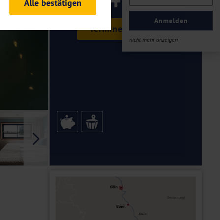
Alle bestätigen
ab €
rheitsrelevante
ofil eingeloggt bleiben
Anmelden
Termine & Preise
ellen.
nicht mehr anzeigen
tiken und Analysen. Mithilfe
Web-Auftritts ermitteln und
n es zu einer Drittlands
er Daten finden Sie in unseren
Galerie