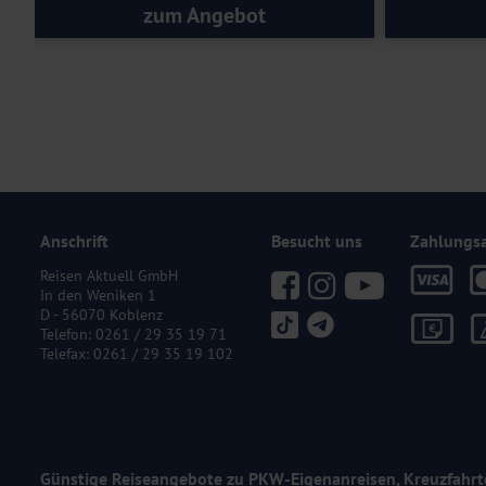
Sie unser Serviceteam für eine individuelle Beratung.
zum Angebot
Haustiere:
Haustiere sind an Bord nicht erlaubt.
Veranstalter
Veranstalter:
DCS-Touristik GmbH, Schulweg 2, 95697 Nagel. Es g
Anschrift
Besucht uns
Zahlungs
Reisen Aktuell GmbH
In den Weniken 1
D - 56070 Koblenz
Telefon:
0261 / 29 35 19 71
Telefax: 0261 / 29 35 19 102
Günstige Reiseangebote zu PKW-Eigenanreisen, Kreuzfahrt