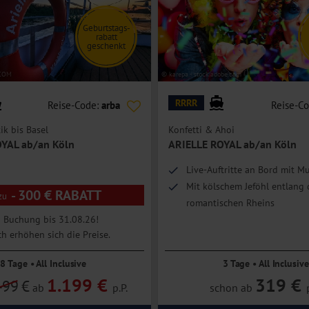
ssers bzw. Verzögerungen bei Schleusen- und Brückendurchfahrten kann
Geburtstags-
Fall setzt die lokale Agentur bzw. die Reederei für unpassierbare
rabatt
stimmte Programmpunkte können durch Alternativen ersetzt oder nicht
geschenkt
fen behält sich die Reederei vor. Bei grenzüberschreitenden Reisen
COM
© karepa - stock.adobe.com
rdliche Formalitäten kommen. Individuelle Pass- und Zollkontrollen
RRRR
Reise-Code:
arba
Reise-C
nline gebucht werden unter:
dcs.travel/terminauswahl-zusatzleistungen
.
k bis Basel
Konfetti & Ahoi
YAL ab/an Köln
ARIELLE ROYAL ab/an Köln
nwendbar.
Live-Auftritte an Bord mit M
ichen kann die Reise bis 35 Tage vor Reisebeginn abgesagt werden. Ein
Mit kölschem Jeföhl entlang 
- 300 € RABATT
romantischen Rheins
i Buchung bis 31.08.26!
h erhöhen sich die Preise.
lle ist ein Arzt kurzfristig an Land erreichbar. Behandlungskosten
8 Tage • All Inclusive
3 Tage • All Inclusive
uslandskrankenversicherung empfohlen.
1.199 €
319 €
nden nicht befördert.
499
€
ab
p.P.
schon ab
für Personen mit eingeschränkter Mobilität geeignet. Bitte kontaktieren