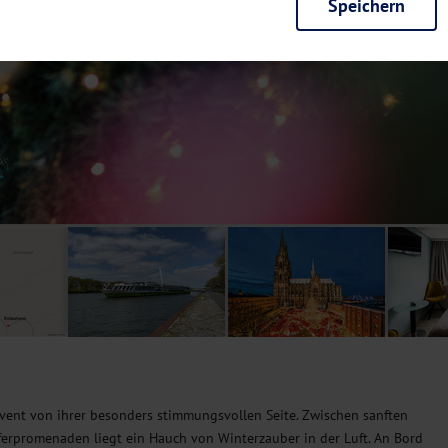
Speichern
rieb der Seite unbedingt notwendig und ermöglichen beispielsweise siche
en wir mit dieser Art von Cookies ebenfalls erkennen, ob Sie in Ihrem Pr
e bei einem erneuten Besuch unserer Seite schneller zur Verfügung zu st
seite weiter zu verbessern, erfassen wir anonymisierte Daten für Statis
ielsweise die Besucherzahlen und den Effekt bestimmter Seiten unseres 
nutzen hierfür Dienste von Google und Facebook. Durch diese Dienste kan
bsite erfassten Daten, kommen. Weitere Hinweise zu der Verarbeitung Ihr
nen Ihre Einwilligung jederzeit in den
Cookie-Einstellungen
widerrufen.
m Ihnen personalisierte Inhalte, passend zu Ihren Interessen anzuzeigen.
vent von ihrer besonders stimmungsvollen Seite. Zwischen sanften
ferpromenaden liegt ein Hauch von Winterzauber in der Luft. An Bord