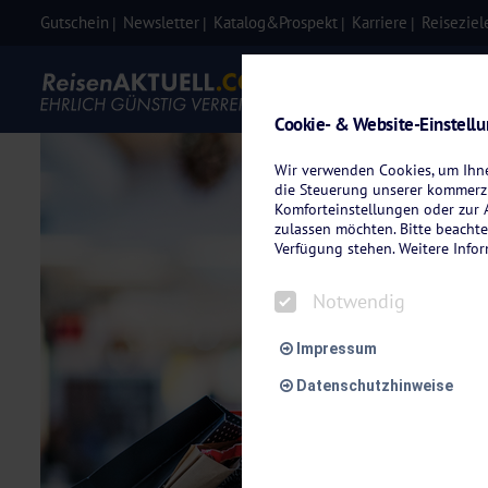
Gutschein
Newsletter
Katalog&Prospekt
Karriere
Reiseziel
Eigenanre
Cookie- & Website-Einstell
Wir verwenden Cookies, um Ihnen
die Steuerung unserer kommerzi
Komforteinstellungen oder zur A
zulassen möchten. Bitte beachte
Verfügung stehen. Weitere Info
Notwendig
Impressum
Datenschutzhinweise