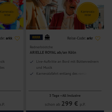
Karnevals-
Karnevals-
reise
reise
© Yakobchuk Olena - stock.adobe.com
© A
RRRR
ode:
arkk
Reise-Code:
arkr
Rednerböötche
R
ARIELLE ROYAL ab/an Köln
usik
Live-Auftritte an Bord mit Büttenrednern
des
und Musik
Karnevalsfahrt entlang des romantischen
Rheins
3 Tage • All Inclusive
299 €
p.P.
schon ab
p.P.