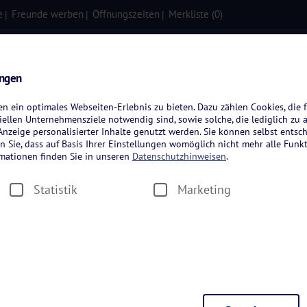
e
Freunde werben
Öffnungszeiten
Merkliste (
0
)
isen
Kreuzfahrten
Flugreisen
ungen
 ein optimales Webseiten-Erlebnis zu bieten. Dazu zählen Cookies, die f
ellen Unternehmensziele notwendig sind, sowie solche, die lediglich zu 
nzeige personalisierter Inhalte genutzt werden. Sie können selbst entsc
n Sie, dass auf Basis Ihrer Einstellungen womöglich nicht mehr alle Funkt
rmationen finden Sie in unseren
Datenschutzhinweisen
.
Statistik
Marketing