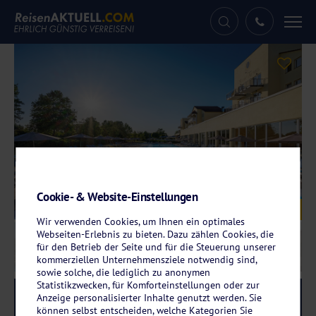
Tog
nav
Cookie- & Website-Einstellungen
Galerie
© Dorint Marc Aurel Resort Bad Gögging
Wir verwenden Cookies, um Ihnen ein optimales
Webseiten-Erlebnis zu bieten. Dazu zählen Cookies, die
für den Betrieb der Seite und für die Steuerung unserer
kommerziellen Unternehmensziele notwendig sind,
sowie solche, die lediglich zu anonymen
Statistikzwecken, für Komforteinstellungen oder zur
Reise-Code:
done
Anzeige personalisierter Inhalte genutzt werden. Sie
RRRR+
können selbst entscheiden, welche Kategorien Sie