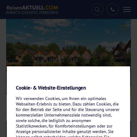
Tog
nav
Cookie- & Website-Einstellungen
Galerie
© Eurostrand Resort Lüneburger Heide
Wir verwenden Cookies, um Ihnen ein optimales
Webseiten-Erlebnis zu bieten. Dazu zählen Cookies, die
für den Betrieb der Seite und für die Steuerung unserer
kommerziellen Unternehmensziele notwendig sind,
sowie solche, die lediglich zu anonymen
Statistikzwecken, für Komforteinstellungen oder zur
Reise-Code:
eufi
RRRR
Anzeige personalisierter Inhalte genutzt werden. Sie
können selbst entscheiden, welche Kategorien Sie