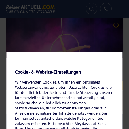
Tog
nav
Cookie- & Website-Einstellungen
Wir verwenden Cookies, um Ihnen ein optimales
Galerie
© GOP Varieté-Theater Bremen
Webseiten-Erlebnis zu bieten. Dazu zählen Cookies, die
für den Betrieb der Seite und für die Steuerung unserer
kommerziellen Unternehmensziele notwendig sind,
sowie solche, die lediglich zu anonymen
Statistikzwecken, für Komforteinstellungen oder zur
Anzeige personalisierter Inhalte genutzt werden. Sie
können selbst entscheiden, welche Kategorien Sie
Reise-Code:
gobr
RRRR
zulassen möchten. Bitte beachten Sie, dass auf Basis
Ihrer Einstellungen womöglich nicht mehr alle