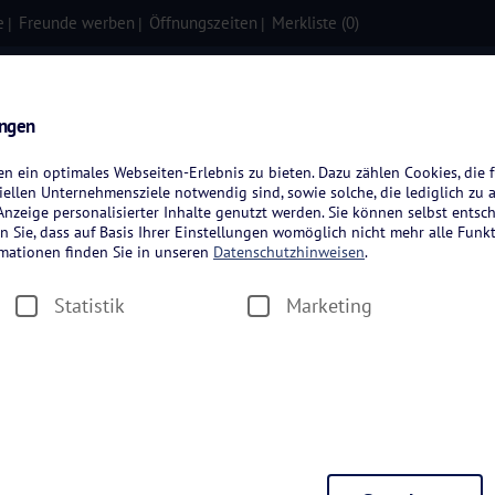
e
Freunde werben
Öffnungszeiten
Merkliste (
0
)
isen
Kreuzfahrten
Flugreisen
ungen
 ein optimales Webseiten-Erlebnis zu bieten. Dazu zählen Cookies, die f
ellen Unternehmensziele notwendig sind, sowie solche, die lediglich zu 
nzeige personalisierter Inhalte genutzt werden. Sie können selbst entsc
n Sie, dass auf Basis Ihrer Einstellungen womöglich nicht mehr alle Funkt
rmationen finden Sie in unseren
Datenschutzhinweisen
.
Statistik
Marketing