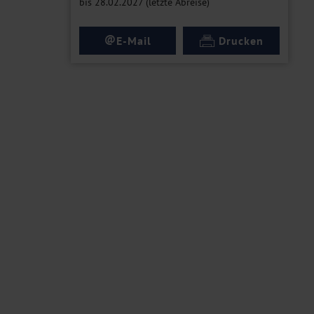
bis 28.02.2027 (letzte Abreise)
@
E-Mail
Drucken