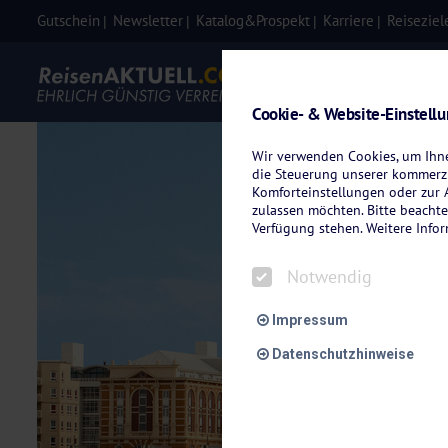
Gutschein
Newsletter
Katalog&Prospekt
Karriere
Reiseziel
Eigenanre
Cookie- & Website-Einstell
Wir verwenden Cookies, um Ihnen
die Steuerung unserer kommerzi
Komforteinstellungen oder zur A
zulassen möchten. Bitte beachte
Verfügung stehen. Weitere Info
Notwendig
Impressum
Datenschutzhinweise