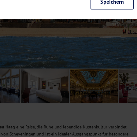
Speichern
rieb der Seite unbedingt notwendig und ermöglichen beispielsweise siche
en wir mit dieser Art von Cookies ebenfalls erkennen, ob Sie in Ihrem Pr
e bei einem erneuten Besuch unserer Seite schneller zur Verfügung zu st
seite weiter zu verbessern, erfassen wir anonymisierte Daten für Statis
ielsweise die Besucherzahlen und den Effekt bestimmter Seiten unseres 
nutzen hierfür Dienste von Google und Facebook. Durch diese Dienste kan
bsite erfassten Daten, kommen. Weitere Hinweise zu der Verarbeitung Ihr
nen Ihre Einwilligung jederzeit in den
Cookie-Einstellungen
widerrufen.
m Ihnen personalisierte Inhalte, passend zu Ihren Interessen anzuzeigen.
en Haag
eine Reise, die Ruhe und lebendige Küstenkultur verbindet.
 von Scheveningen und ist ein idealer Ausgangspunkt für besondere