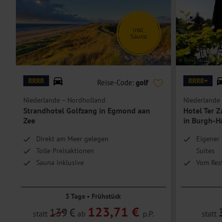
und Teezubereiter.
Die
Einzelzimmer
sind Superior Rooms Landsicht zur Einzelbelegun
Inkl.
Sauna
Hoteleinrichtungen und Zimmerausstattung teilweise gegen Gebühr.
© Gerd - stock.adobe.com
© Hotel Ter Zand – H
RRRR
RRRR+
Reise-Code:
golf
Niederlande – Nordholland
Niederlande 
Strandhotel Golfzang in Egmond aan
Hotel Ter 
Zee
in Burgh-
Direkt am Meer gelegen
Eigener 
Tolle Preisaktionen
Suites
Sauna inklusive
Vom Rest
ausgeze
Wellness
3 Tage • Frühstück
123,71 €
139
€
statt
ab
p.P.
statt