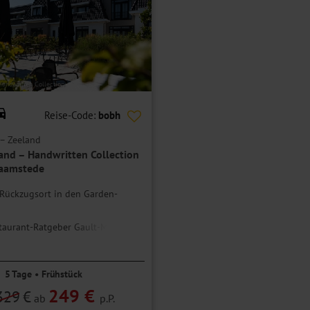
g.
andwritten Collection
Reise-Code:
bobh
– Zeeland
Zand – Handwritten Collection
Haamstede
Rückzugsort in den Garden-
aurant-Ratgeber Gault-Millau
ichnete Küche
bereich inklusive
5 Tage • Frühstück
249 €
329
€
ab
p.P.