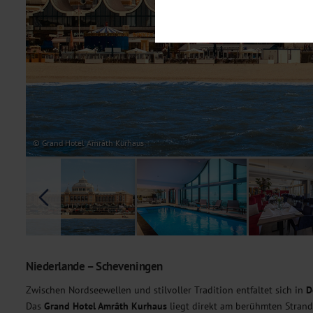
Notwendig
Diese Cookies sind für den Bet
Funktionalitäten. Außerdem könn
möchten, um Ihnen unsere Dienst
Statistik
Um unser Angebot und unsere Web
dieser Cookies können wir beisp
unsere Inhalte optimieren. Wir 
Übermittlung, der auf unsere We
Datenschutzhinweisen
. Sie kön
© Grand Hotel Amrâth Kurhaus
Marketing
Diese Cookies werden genutzt, u
Niederlande – Scheveningen
Zwischen Nordseewellen und stilvoller Tradition entfaltet sich in
D
Das
Grand Hotel Amrâth Kurhaus
liegt direkt am berühmten Strand