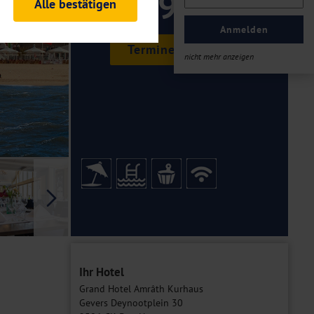
199 ,-
Alle bestätigen
rheitsrelevante
ofil eingeloggt bleiben
Anmelden
ellen.
Termine & Preise
nicht mehr anzeigen
tiken und Analysen. Mithilfe
Web-Auftritts ermitteln und
n es zu einer Drittlands
er Daten finden Sie in unseren
Galerie
Ihr Hotel
Grand Hotel Amrâth Kurhaus
Gevers Deynootplein 30