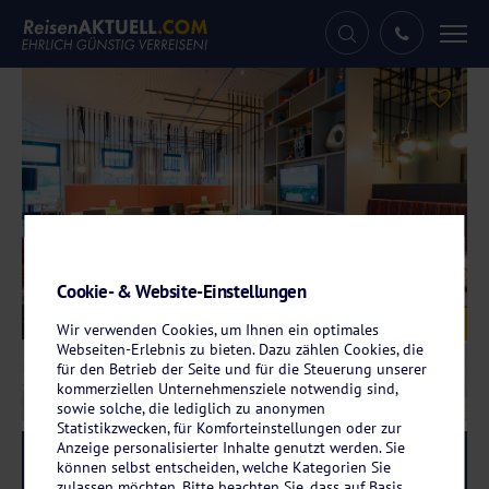
Tog
nav
Cookie- & Website-Einstellungen
Galerie
© Holiday Inn Hamburg - City Nord
Wir verwenden Cookies, um Ihnen ein optimales
Webseiten-Erlebnis zu bieten. Dazu zählen Cookies, die
für den Betrieb der Seite und für die Steuerung unserer
kommerziellen Unternehmensziele notwendig sind,
sowie solche, die lediglich zu anonymen
Statistikzwecken, für Komforteinstellungen oder zur
Anzeige personalisierter Inhalte genutzt werden. Sie
Reise-Code:
hiha
RRRR
können selbst entscheiden, welche Kategorien Sie
zulassen möchten. Bitte beachten Sie, dass auf Basis