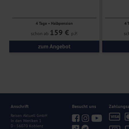
4 Tage • Halbpension
4 
159 €
schon ab
p.P.
sc
zum Angebot
Anschrift
Besucht uns
Zahlungs
Reisen Aktuell GmbH
In den Weniken 1
D - 56070 Koblenz