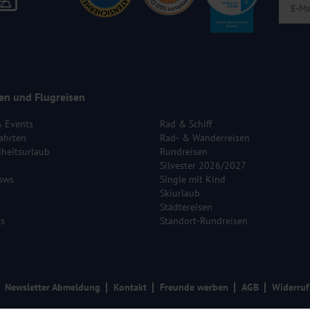
en und Flugreisen
& Events
Rad & Schiff
ahrten
Rad- & Wanderreisen
heitsurlaub
Rundreisen
Silvester 2026/2027
ows
Single mit Kind
Skiurlaub
Städtereisen
ls
Standort-Rundreisen
Newsletter Abmeldung
Kontakt
Freunde werben
AGB
Widerruf