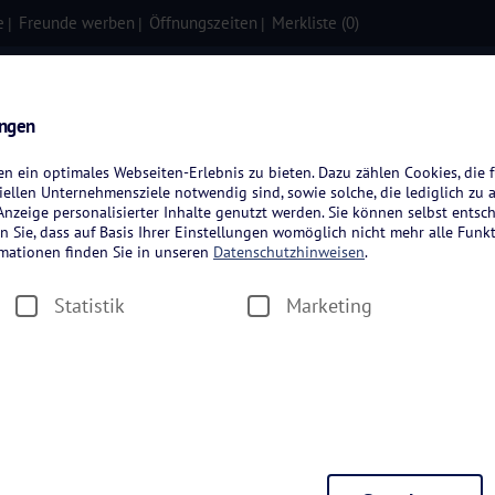
e
Freunde werben
Öffnungszeiten
Merkliste (
0
)
isen
Kreuzfahrten
Flugreisen
ungen
 ein optimales Webseiten-Erlebnis zu bieten. Dazu zählen Cookies, die f
ellen Unternehmensziele notwendig sind, sowie solche, die lediglich zu 
nzeige personalisierter Inhalte genutzt werden. Sie können selbst entsc
n Sie, dass auf Basis Ihrer Einstellungen womöglich nicht mehr alle Funkt
rmationen finden Sie in unseren
Datenschutzhinweisen
.
Statistik
Marketing