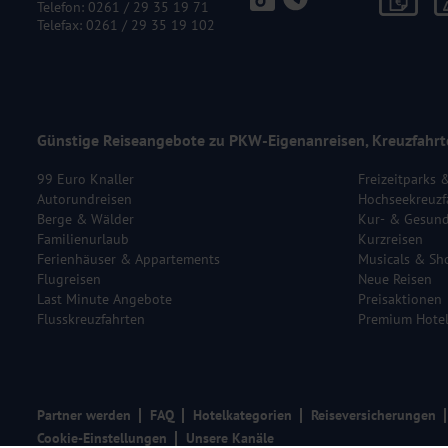
Telefon:
0261 / 29 35 19 71
Telefax: 0261 / 29 35 19 102
Günstige Reiseangebote zu PKW-Eigenanreisen, Kreuzfahrt
99 Euro Knaller
Freizeitparks 
Autorundreisen
Hochseekreuzf
Berge & Wälder
Kur- & Gesund
Familienurlaub
Kurzreisen
Ferienhäuser & Appartements
Musicals & Sh
Flugreisen
Neue Reisen
Last Minute Angebote
Preisaktionen
Flusskreuzfahrten
Premium Hote
Partner werden
FAQ
Hotelkategorien
Reiseversicherungen
Cookie-Einstellungen
Unsere Kanäle