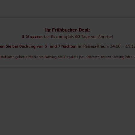
aurant, Café/Bar, Garten, ein Kaminzimmer, ein Fitnessraum und ein
und verschiedene Kuranwendungen werden angeboten. Das Hotel verfügt
er, Billard und teilweise einen Aufzug.
Ihr Frühbucher-Deal:
5 % sparen
bei Buchung bis 60 Tage vor Anreise!
emeinen nicht geeignet. Bitte kontaktieren Sie im Zweifel unser
SA oder SO: 35 € pro Person/Woche):
ren Sie bei Buchung von 5 und 7 Nächten
im Reisezeitraum 24.10. – 19.1
isaktionen gelten nicht für die Buchung des Kurpakets (bei 7 Nächten, Anreise Samstag oder S
ung (MO – FR; außer Feiertage)
g mit dem Frühstück.
elefon, Kühlschrank und Balkon eingerichtet.
is zu zwei Personen.
iger und bieten eine Schlafmöglichkeit für eine dritte Person.
usätzlich über einen Föhn, Safe und eine Sitzecke.
 und einem Wohnbereich mit einem Schlafsofa. Sie bieten somit Platz
egung.