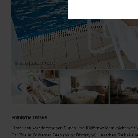
Notwendig
Diese Cookies sind für den Bet
Funktionalitäten. Außerdem könn
möchten, um Ihnen unsere Dienst
Statistik
Um unser Angebot und unsere Web
dieser Cookies können wir beisp
unsere Inhalte optimieren. Wir 
Übermittlung, der auf unsere We
Datenschutzhinweisen
. Sie kön
© Akces Medical FIT&SPA
Marketing
Diese Cookies werden genutzt, u
Polnische Ostsee
Hinter den wunderschönen Dünen und Kiefernwäldern, nicht weit
Fit&Spa in Kolberger Deep (poln.: Dźwirzyno). Lauschen Sie bei e