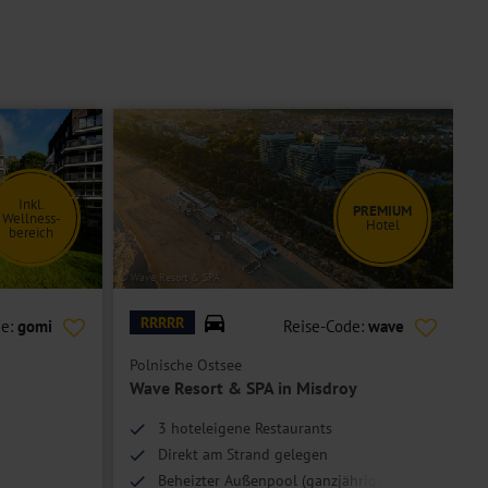
Inkl.
PREMIUM
Wellness-
Hotel
bereich
© Wave Resort & SPA
© H
RRRRR
de:
gomi
Reise-Code:
wave
Polnische Ostsee
P
Wave Resort & SPA in Misdroy
3 hoteleigene Restaurants
Direkt am Strand gelegen
Beheizter Außenpool (ganzjährig)