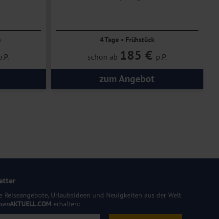
n
4 Tage • Frühstück
185 €
p.P.
schon ab
p.P.
zum Angebot
etter
e Reiseangebote, Urlaubsideen und Neuigkeiten aus der Welt
isen
AKTUELL.COM
erhalten: