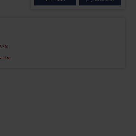
2.26!
onntag).