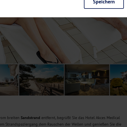
Speichern
rieb der Seite unbedingt notwendig und ermöglichen beispielsweise siche
en wir mit dieser Art von Cookies ebenfalls erkennen, ob Sie in Ihrem Pr
e bei einem erneuten Besuch unserer Seite schneller zur Verfügung zu st
seite weiter zu verbessern, erfassen wir anonymisierte Daten für Statis
ielsweise die Besucherzahlen und den Effekt bestimmter Seiten unseres 
nutzen hierfür Dienste von Google und Facebook. Durch diese Dienste kan
bsite erfassten Daten, kommen. Weitere Hinweise zu der Verarbeitung Ihr
nen Ihre Einwilligung jederzeit in den
Cookie-Einstellungen
widerrufen.
m Ihnen personalisierte Inhalte, passend zu Ihren Interessen anzuzeigen.
 vom breiten
Sandstrand
entfernt, begrüßt Sie das Hotel Akces Medical
inem Strandspaziergang dem Rauschen der Wellen und genießen Sie die