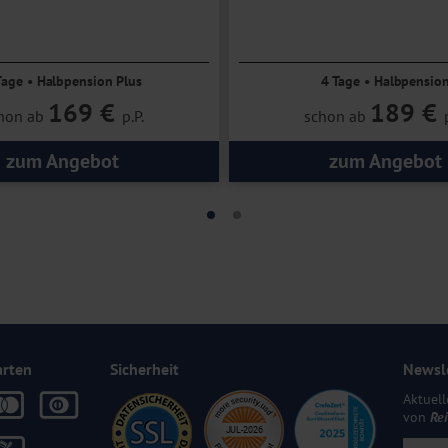
Tage • Halbpension Plus
4 Tage • Halbpensio
169 €
189 €
hon ab
p.P.
schon ab
zum Angebot
zum Angebot
arten
Sicherheit
Newsl
Aktuell
von
Re