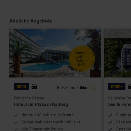
Hoteleinrichtungen und Zimmerausstattung teilweise gegen Gebühr.
Ähnliche Angebote
Kolbergs
größter
Außen-
pool
© Hotel Ikar Plaza
© Sea & Forest Reso
RRRR
RRRR+
Reise-Code:
ikko
Polnische Ostsee
Polnische Os
Hotel Ikar Plaza in Kolberg
Sea & Fore
Nur ca. 100 m bis zum Strand
Direkt a
Großer Wellnessbereich inklusive
Ganzjäh
Alle Zimmer mit Balkon
Getränk