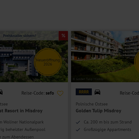
Preisknaller sichern!
Neueröffnung
2026
rt
© Golden Tulip Misdroy
RRRR
Reise-Code:
sefo
Reise-Co
tsee
Polnische Ostsee
st Resort in Misdroy
Golden Tulip Misdroy
m Woliner Nationalpark
Ca. 200 m bis zum Strand
rig beheizter Außenpool
Großzügige Appartments
e zum Abendessen