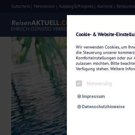
Gutschein
Newsletter
Katalog&Prospekt
Karriere
Reiseziel
Eigenanre
Cookie- & Website-Einstell
Wir verwenden Cookies, um Ihnen
die Steuerung unserer kommerzi
Komforteinstellungen oder zur A
zulassen möchten. Bitte beachte
Verfügung stehen. Weitere Info
Notwendig
Impressum
Datenschutzhinweise