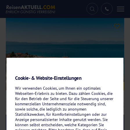
Tog
nav
Cookie- & Website-Einstellungen
Galerie
© Veya Hotel by Aminess
Wir verwenden Cookies, um Ihnen ein optimales
Webseiten-Erlebnis zu bieten. Dazu zählen Cookies, die
für den Betrieb der Seite und für die Steuerung unserer
kommerziellen Unternehmensziele notwendig sind,
sowie solche, die lediglich zu anonymen
Statistikzwecken, für Komforteinstellungen oder zur
Anzeige personalisierter Inhalte genutzt werden. Sie
Reise-Code:
veya
RRR
können selbst entscheiden, welche Kategorien Sie
zulassen möchten. Bitte beachten Sie, dass auf Basis