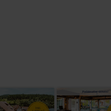
g mit dem Frühstück.
alem und gemütlichem Ambiente. Hier verwöhnt man Sie mit deftigen
n Nachtisch abschließen können. Bei schönem Wetter genießen Sie die
rasse mit Biergarten und lassen es sich so richtig gutgehen.
rei.
emeinen nicht geeignet. Bitte kontaktieren Sie im Zweifel unser
usche/WC, Föhn und TV.
hkeit für eine Person.
Preisknaller sichern!
Inkl.