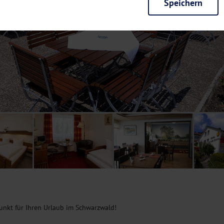
Speichern
rieb der Seite unbedingt notwendig und ermöglichen beispielsweise siche
en wir mit dieser Art von Cookies ebenfalls erkennen, ob Sie in Ihrem Pr
e bei einem erneuten Besuch unserer Seite schneller zur Verfügung zu st
seite weiter zu verbessern, erfassen wir anonymisierte Daten für Statis
ielsweise die Besucherzahlen und den Effekt bestimmter Seiten unseres 
nutzen hierfür Dienste von Google und Facebook. Durch diese Dienste kan
bsite erfassten Daten, kommen. Weitere Hinweise zu der Verarbeitung Ihr
nen Ihre Einwilligung jederzeit in den
Cookie-Einstellungen
widerrufen.
m Ihnen personalisierte Inhalte, passend zu Ihren Interessen anzuzeigen.
unkt für Ihren Urlaub im Schwarzwald!