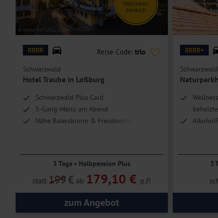
Wellness-
bereich
© ReisenAKTUELL GmbH
© Naturparkhotel Ad
RRRR
RRRR+
Reise-Code:
trlo
Schwarzwald
Schwarzwald
Hotel Traube in Loßburg
Naturparkh
Schwarzwald Plus Card
Wellness
5-Gang-Menü am Abend
beheizt
Nähe Baiersbronn & Freudenstadt
Alkoholf
inkl.
Umfangr
3 Tage • Halbpension Plus
3 
179,10 €
199
€
statt
ab
p.P.
sc
zum Angebot