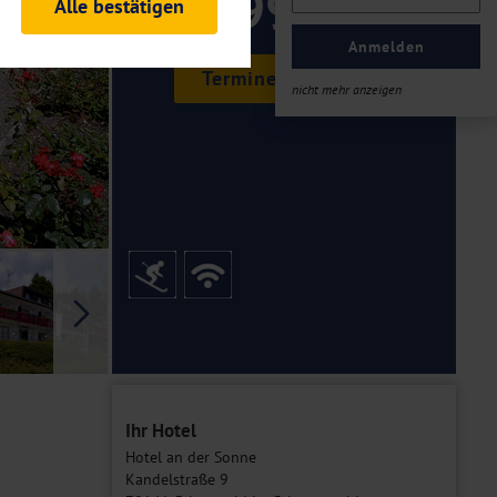
99 ,-
Alle bestätigen
rheitsrelevante
ofil eingeloggt bleiben
Anmelden
ellen.
Termine & Preise
nicht mehr anzeigen
tiken und Analysen. Mithilfe
Web-Auftritts ermitteln und
n es zu einer Drittlands
er Daten finden Sie in unseren
Galerie
Ihr Hotel
Hotel an der Sonne
Kandelstraße 9