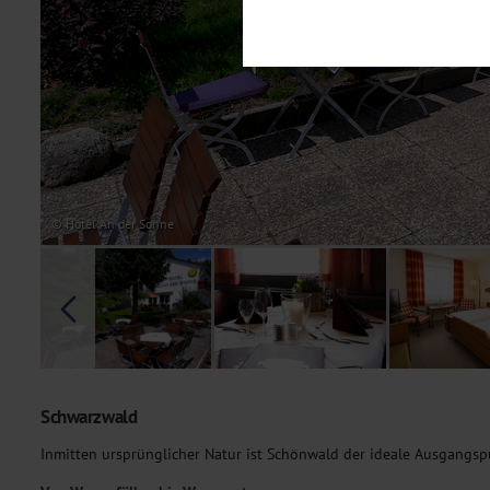
Notwendig
Diese Cookies sind für den Bet
Funktionalitäten. Außerdem könn
möchten, um Ihnen unsere Dienst
Statistik
Um unser Angebot und unsere Web
dieser Cookies können wir beisp
unsere Inhalte optimieren. Wir 
Übermittlung, der auf unsere We
Datenschutzhinweisen
. Sie kön
© Hotel An der Sonne
Marketing
Diese Cookies werden genutzt, u
Schwarzwald
Inmitten ursprünglicher Natur ist Schönwald
der ideale Ausgangsp