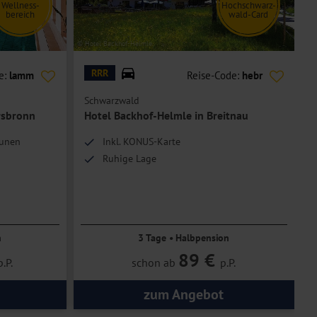
Wellness-
Hochschwarz-
bereich
wald-Card
© Hotel Backhof-Helmle
© H
RRR
e:
lamm
Reise-Code:
hebr
Schwarzwald
rsbronn
Hotel Backhof-Helmle in Breitnau
aunen
Inkl. KONUS-Karte
Ruhige Lage
n
3 Tage • Halbpension
89 €
p.P.
schon ab
p.P.
zum Angebot