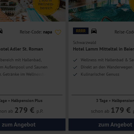
1.800 m²
Wellness-
bereich
ler St. Roman
© Hotel Lamm Mitteltal
RRRR
Reise-Code:
napa
Reise-Cod
Schwarzwald
otel Adler St. Roman
Hotel Lamm Mitteltal in Baie
bereich mit Hallenbad,
Wellness mit Hallenbad & S
em Außenpool und Saunen
Direkt an den Wanderwegen
r. Getränke im Wellnessbistro
Kulinarischer Genuss
eiches Aktivprogramm
Tage • Halbpension Plus
3 Tage • Halbpensio
279 €
179 €
hon ab
p.P.
schon ab
zum Angebot
zum Angebot