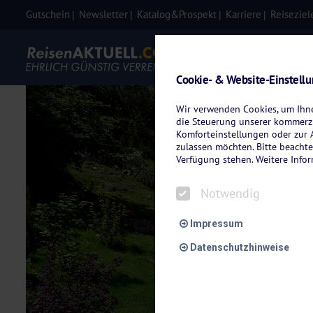
Gutschein
Newsletter
Katalog&Prospekt
Karriere
Reiseziel
Eigenanre
Cookie- & Website-Einstell
Wir verwenden Cookies, um Ihnen
die Steuerung unserer kommerzi
Komforteinstellungen oder zur A
zulassen möchten. Bitte beachte
Verfügung stehen. Weitere Info
Notwendig
Impressum
Datenschutzhinweise