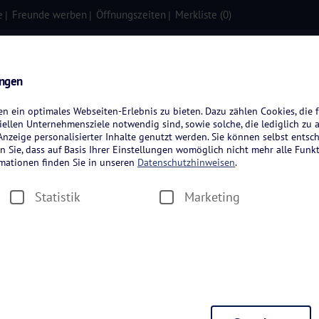
e
Freunde werben
Öffnungszeiten
Merkliste (
0
)
isen
Kreuzfahrten
Flugreisen
ungen
 ein optimales Webseiten-Erlebnis zu bieten. Dazu zählen Cookies, die f
ellen Unternehmensziele notwendig sind, sowie solche, die lediglich zu 
nzeige personalisierter Inhalte genutzt werden. Sie können selbst entsc
n Sie, dass auf Basis Ihrer Einstellungen womöglich nicht mehr alle Funkt
rmationen finden Sie in unseren
Datenschutzhinweisen
.
Statistik
Marketing