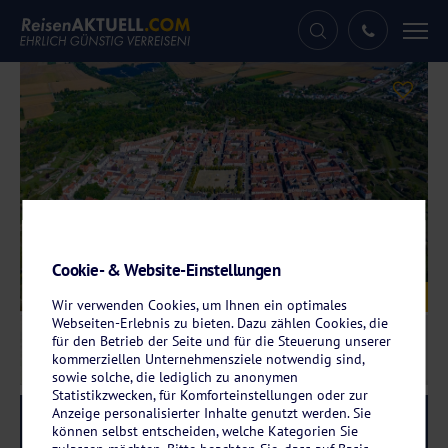
Tog
nav
Cookie- & Website-Einstellungen
Galerie
© GDMpro S.R.O – stock.adobe.com
Wir verwenden Cookies, um Ihnen ein optimales
Webseiten-Erlebnis zu bieten. Dazu zählen Cookies, die
für den Betrieb der Seite und für die Steuerung unserer
kommerziellen Unternehmensziele notwendig sind,
sowie solche, die lediglich zu anonymen
Statistikzwecken, für Komforteinstellungen oder zur
Anzeige personalisierter Inhalte genutzt werden. Sie
Reise-Code:
auxr
RRR
können selbst entscheiden, welche Kategorien Sie