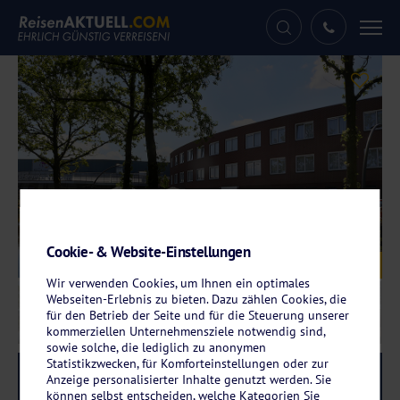
Tog
nav
Cookie- & Website-Einstellungen
Galerie
© Hotel De Bonte Wever Assen
Wir verwenden Cookies, um Ihnen ein optimales
Webseiten-Erlebnis zu bieten. Dazu zählen Cookies, die
für den Betrieb der Seite und für die Steuerung unserer
kommerziellen Unternehmensziele notwendig sind,
sowie solche, die lediglich zu anonymen
Statistikzwecken, für Komforteinstellungen oder zur
Reise-Code:
deas
RRRR
Anzeige personalisierter Inhalte genutzt werden. Sie
können selbst entscheiden, welche Kategorien Sie