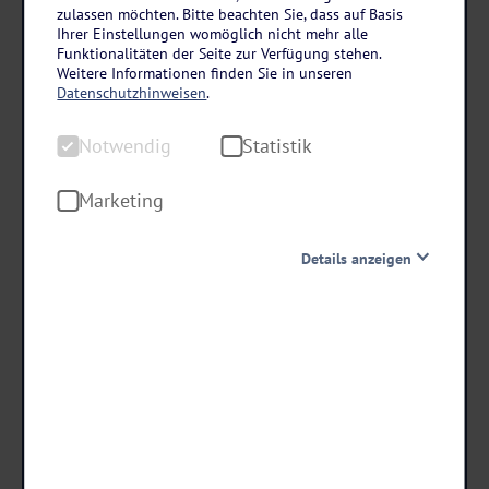
Niederlande – Drenthe
zulassen möchten. Bitte beachten Sie, dass auf Basis
Hotel De Bonte Wever Assen
Ihrer Einstellungen womöglich nicht mehr alle
Funktionalitäten der Seite zur Verfügung stehen.
3 Tage • All Inclusive
Weitere Informationen finden Sie in unseren
Datenschutzhinweisen
.
Freizeit & Unterhaltung inklusive
Abend- und Animationsprogramm
Notwendig
Statistik
Große Bade- und Saunawelt
Marketing
189
,-
statt ab €
Details anzeigen
170,10
ab €
Notwendig
Diese Cookies sind für den Betrieb der Seite unbedingt
notwendig und ermöglichen beispielsweise
Termine & Preise
sicherheitsrelevante Funktionalitäten. Außerdem
können wir mit dieser Art von Cookies ebenfalls
erkennen, ob Sie in Ihrem Profil eingeloggt bleiben
möchten, um Ihnen unsere Dienste bei einem erneuten
Besuch unserer Seite schneller zur Verfügung zu stellen.