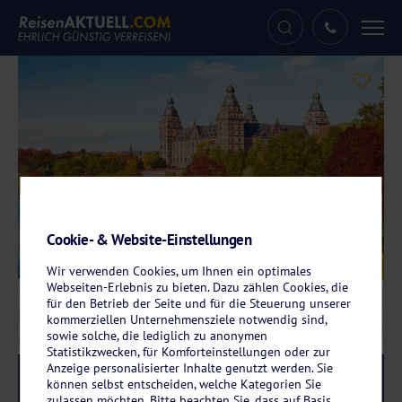
Tog
nav
Cookie- & Website-Einstellungen
Galerie
© mojolo – fotolia.com
Wir verwenden Cookies, um Ihnen ein optimales
Webseiten-Erlebnis zu bieten. Dazu zählen Cookies, die
für den Betrieb der Seite und für die Steuerung unserer
kommerziellen Unternehmensziele notwendig sind,
sowie solche, die lediglich zu anonymen
Statistikzwecken, für Komforteinstellungen oder zur
Anzeige personalisierter Inhalte genutzt werden. Sie
Reise-Code:
geho
RRR+
können selbst entscheiden, welche Kategorien Sie
zulassen möchten. Bitte beachten Sie, dass auf Basis