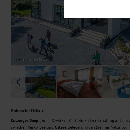
Notwendig
Diese Cookies sind für den Bet
Funktionalitäten. Außerdem könn
möchten, um Ihnen unsere Dienst
Statistik
Um unser Angebot und unsere Web
dieser Cookies können wir beisp
unsere Inhalte optimieren. Wir 
Übermittlung, der auf unsere We
Datenschutzhinweisen
. Sie kön
© Hotel Kurhaus Bryza
Marketing
Diese Cookies werden genutzt, u
Polnische Ostsee
Kolberger Deep
(poln.: Dzwirzyno) ist ein kleiner Erholungsort a
zwischen Resko-See und
Ostsee
gelegen, finden Sie hier Natur pur.