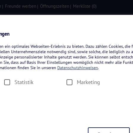
e
Freunde werben
Öffnungszeiten
Merkliste (
0
)
isen
Kreuzfahrten
Flugreisen
ungen
 ein optimales Webseiten-Erlebnis zu bieten. Dazu zählen Cookies, die f
ellen Unternehmensziele notwendig sind, sowie solche, die lediglich zu 
nzeige personalisierter Inhalte genutzt werden. Sie können selbst entsc
n Sie, dass auf Basis Ihrer Einstellungen womöglich nicht mehr alle Funkt
rmationen finden Sie in unseren
Datenschutzhinweisen
.
Statistik
Marketing