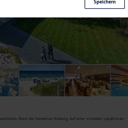
Speichern
rieb der Seite unbedingt notwendig und ermöglichen beispielsweise siche
en wir mit dieser Art von Cookies ebenfalls erkennen, ob Sie in Ihrem Pr
e bei einem erneuten Besuch unserer Seite schneller zur Verfügung zu st
seite weiter zu verbessern, erfassen wir anonymisierte Daten für Statis
ielsweise die Besucherzahlen und den Effekt bestimmter Seiten unseres 
nutzen hierfür Dienste von Google und Facebook. Durch diese Dienste kan
bsite erfassten Daten, kommen. Weitere Hinweise zu der Verarbeitung Ihr
nen Ihre Einwilligung jederzeit in den
Cookie-Einstellungen
widerrufen.
m Ihnen personalisierte Inhalte, passend zu Ihren Interessen anzuzeigen.
m westlichen Rand der Gemeinde Kolberg. Auf einer schmalen Landbrücke