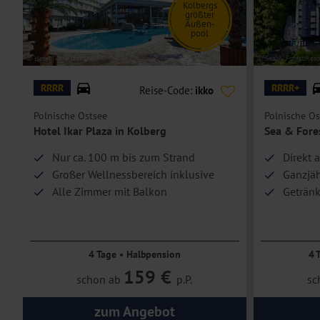
Hoteleinrichtungen und Zimmerausstattung teilweise gegen Gebühr.
Kolbergs
größter
Außen-
pool
© Hotel Ikar Plaza
© Sea & Forest Reso
RRRR
RRRR+
Reise-Code:
ikko
Polnische Ostsee
Polnische Os
Hotel Ikar Plaza in Kolberg
Sea & Fore
Nur ca. 100 m bis zum Strand
Direkt 
Großer Wellnessbereich inklusive
Ganzjäh
Alle Zimmer mit Balkon
Geträn
4 Tage • Halbpension
4 
159 €
schon ab
p.P.
sc
zum Angebot