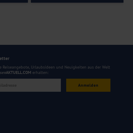
etter
e Reiseangebote, Urlaubsideen und Neuigkeiten aus der Welt
isen
AKTUELL.COM
erhalten:
Anmelden