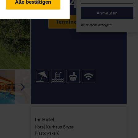
149 ,-
Alle bestätigen
rheitsrelevante
ofil eingeloggt bleiben
Anmelden
ellen.
Termine & Preise
nicht mehr anzeigen
tiken und Analysen. Mithilfe
Web-Auftritts ermitteln und
n es zu einer Drittlands
er Daten finden Sie in unseren
Galerie
Ihr Hotel
Hotel Kurhaus Bryza
Piastowska 6