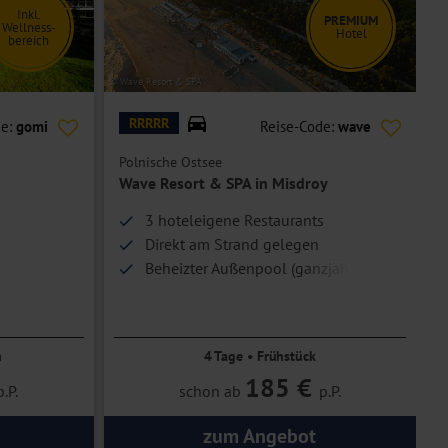
Inkl.
PREMIUM
Wellness-
Hotel
bereich
© Wave Resort & SPA
© H
RRRRR
de:
gomi
Reise-Code:
wave
Polnische Ostsee
P
Wave Resort & SPA in Misdroy
3 hoteleigene Restaurants
Direkt am Strand gelegen
Beheizter Außenpool (ganzjährig)
n
4 Tage • Frühstück
185 €
p.P.
schon ab
p.P.
zum Angebot