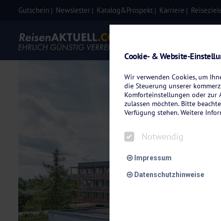
Gutschein
Newsletter
Katalog&Prospekt
Karriere
Reiseziel
Eigenanre
Cookie- & Website-Einstell
Wir verwenden Cookies, um Ihnen
die Steuerung unserer kommerzi
Komforteinstellungen oder zur A
zulassen möchten. Bitte beachte
Verfügung stehen. Weitere Info
Notwendig
Impressum
Datenschutzhinweise