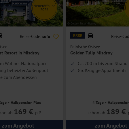
Neueröffnung
2026
rt
© Golden Tulip Misdroy
RRRR
Reise-Code:
sefo
Reise-Co
tsee
Polnische Ostsee
st Resort in Misdroy
Golden Tulip Misdroy
am Woliner Nationalpark
Ca. 200 m bis zum Strand
rig beheizter Außenpool
Großzügige Appartments
ke zum Abendessen
Tage • Halbpension Plus
4 Tage • Halbpensio
169 €
189 €
hon ab
p.P.
schon ab
zum Angebot
zum Angebot