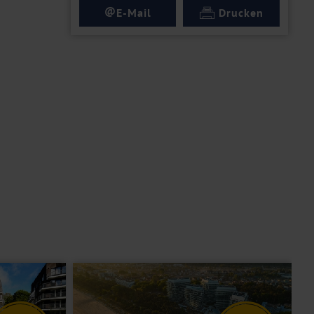
@
E-Mail
Drucken