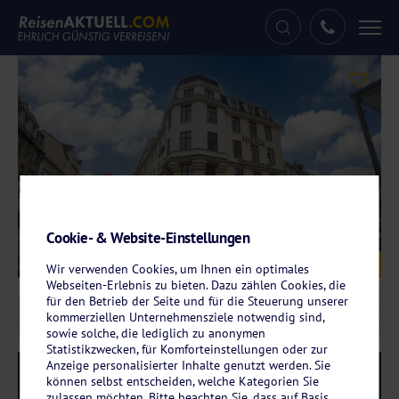
Tog
nav
Cookie- & Website-Einstellungen
Galerie
© Hotel Lengenfelder Hof
Wir verwenden Cookies, um Ihnen ein optimales
Webseiten-Erlebnis zu bieten. Dazu zählen Cookies, die
für den Betrieb der Seite und für die Steuerung unserer
kommerziellen Unternehmensziele notwendig sind,
sowie solche, die lediglich zu anonymen
Statistikzwecken, für Komforteinstellungen oder zur
Anzeige personalisierter Inhalte genutzt werden. Sie
Reise-Code:
lele
RRRR
können selbst entscheiden, welche Kategorien Sie
zulassen möchten. Bitte beachten Sie, dass auf Basis