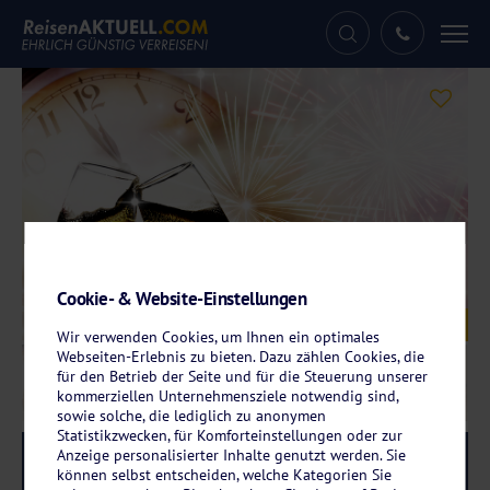
Tog
nav
Cookie- & Website-Einstellungen
Galerie
© Melinda Nagy - stock.adobe.com
Wir verwenden Cookies, um Ihnen ein optimales
Webseiten-Erlebnis zu bieten. Dazu zählen Cookies, die
für den Betrieb der Seite und für die Steuerung unserer
kommerziellen Unternehmensziele notwendig sind,
sowie solche, die lediglich zu anonymen
Statistikzwecken, für Komforteinstellungen oder zur
Anzeige personalisierter Inhalte genutzt werden. Sie
Reise-Code:
svluis
RRR+
können selbst entscheiden, welche Kategorien Sie