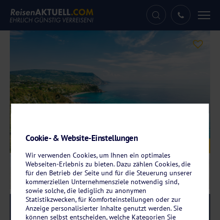
Tog
nav
Cookie- & Website-Einstellungen
Galerie
© mRGB - stock.adobe.com
Wir verwenden Cookies, um Ihnen ein optimales
Webseiten-Erlebnis zu bieten. Dazu zählen Cookies, die
für den Betrieb der Seite und für die Steuerung unserer
kommerziellen Unternehmensziele notwendig sind,
sowie solche, die lediglich zu anonymen
Statistikzwecken, für Komforteinstellungen oder zur
Reise-Code:
kalm
RRRR
Anzeige personalisierter Inhalte genutzt werden. Sie
können selbst entscheiden, welche Kategorien Sie