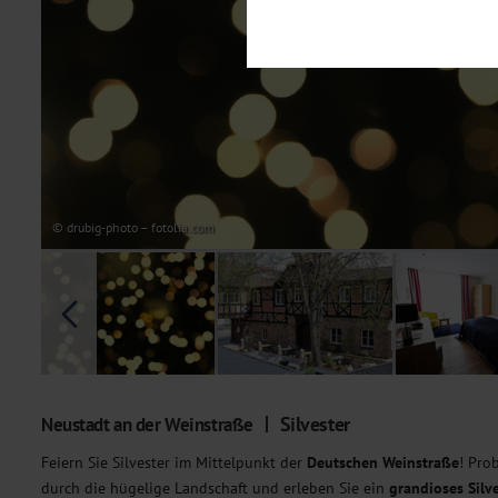
Notwendig
Diese Cookies sind für den Bet
Funktionalitäten. Außerdem könn
möchten, um Ihnen unsere Dienst
Statistik
Um unser Angebot und unsere Web
dieser Cookies können wir beisp
unsere Inhalte optimieren. Wir 
Übermittlung, der auf unsere We
Datenschutzhinweisen
. Sie kön
© drubig-photo – fotolia.com
Marketing
Diese Cookies werden genutzt, u
Silvester
Neustadt an der Weinstraße
Feiern Sie Silvester im Mittelpunkt der
Deutschen Weinstraße
! Pro
durch die hügelige Landschaft und erleben Sie ein
grandioses Silve