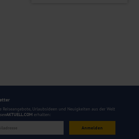
etter
e Reiseangebote, Urlaubsideen und Neuigkeiten aus der Welt
isen
AKTUELL.COM
erhalten:
Anmelden