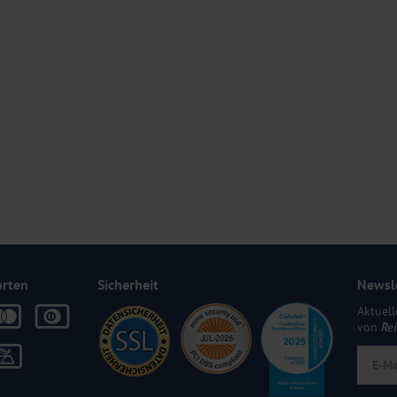
 Gerichten aus der Region. Sie genießen die Speisen im Restaurant oder
erweilen ein.
g mit dem Frühstück.
Infrarotkabine und Ruheraum. Dort werden ebenfalls erholsame
ist teilweise vorhanden.
emeinen nicht geeignet. Bitte kontaktieren Sie im Zweifel unser
TV und Telefon.
arten
Sicherheit
Newsl
Aktuell
von
Re