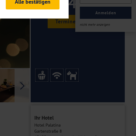
545 ,-
Alle bestätigen
rheitsrelevante
ofil eingeloggt bleiben
Anmelden
ellen.
Termine & Preise
nicht mehr anzeigen
tiken und Analysen. Mithilfe
Web-Auftritts ermitteln und
n es zu einer Drittlands
er Daten finden Sie in unseren
Galerie
Ihr Hotel
Hotel Palatina
Gartenstraße 8