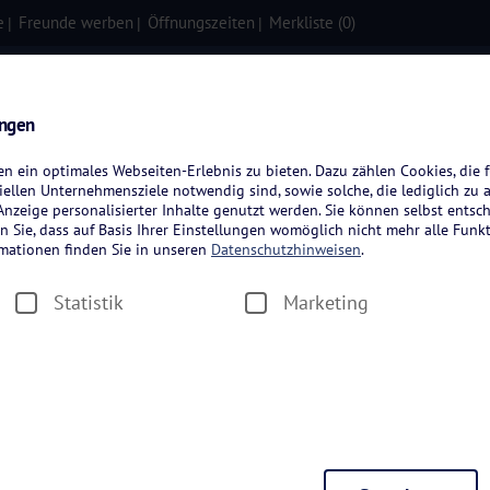
e
Freunde werben
Öffnungszeiten
Merkliste (
0
)
isen
Kreuzfahrten
Flugreisen
ungen
 ein optimales Webseiten-Erlebnis zu bieten. Dazu zählen Cookies, die f
ellen Unternehmensziele notwendig sind, sowie solche, die lediglich zu 
nzeige personalisierter Inhalte genutzt werden. Sie können selbst entsc
n Sie, dass auf Basis Ihrer Einstellungen womöglich nicht mehr alle Funkt
rmationen finden Sie in unseren
Datenschutzhinweisen
.
Statistik
Marketing