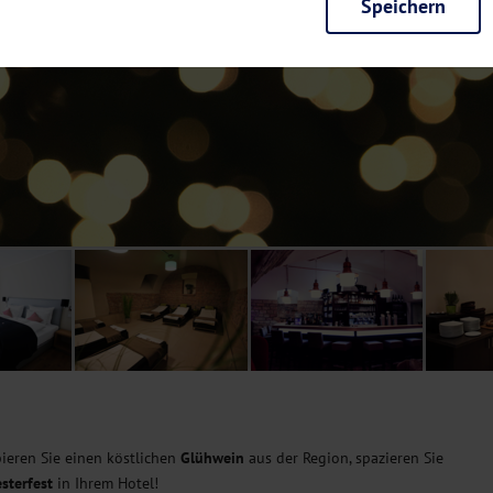
Speichern
rieb der Seite unbedingt notwendig und ermöglichen beispielsweise siche
en wir mit dieser Art von Cookies ebenfalls erkennen, ob Sie in Ihrem Pr
e bei einem erneuten Besuch unserer Seite schneller zur Verfügung zu st
seite weiter zu verbessern, erfassen wir anonymisierte Daten für Statis
ielsweise die Besucherzahlen und den Effekt bestimmter Seiten unseres 
nutzen hierfür Dienste von Google und Facebook. Durch diese Dienste kan
bsite erfassten Daten, kommen. Weitere Hinweise zu der Verarbeitung Ihr
nen Ihre Einwilligung jederzeit in den
Cookie-Einstellungen
widerrufen.
m Ihnen personalisierte Inhalte, passend zu Ihren Interessen anzuzeigen.
bieren Sie einen köstlichen
Glühwein
aus der Region, spazieren Sie
sterfest
in Ihrem Hotel!