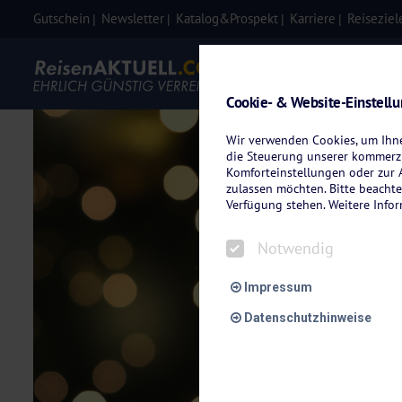
Gutschein
Newsletter
Katalog&Prospekt
Karriere
Reiseziel
Eigenanre
Cookie- & Website-Einstell
Wir verwenden Cookies, um Ihnen
die Steuerung unserer kommerzi
Komforteinstellungen oder zur A
zulassen möchten. Bitte beachte
Verfügung stehen. Weitere Info
Notwendig
Impressum
Datenschutzhinweise