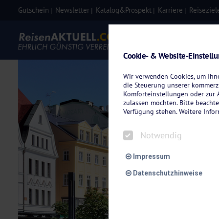
Gutschein
Newsletter
Katalog&Prospekt
Karriere
Reiseziel
Eigenanre
Cookie- & Website-Einstell
Wir verwenden Cookies, um Ihnen
die Steuerung unserer kommerzi
Komforteinstellungen oder zur A
zulassen möchten. Bitte beachte
Verfügung stehen. Weitere Info
Notwendig
Impressum
Datenschutzhinweise