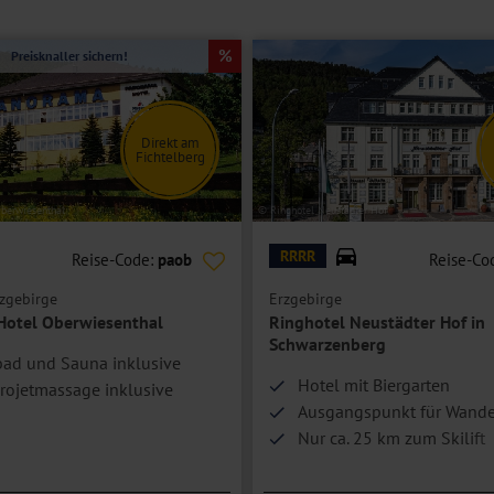
Preisknaller sichern!
Direkt am
Fichtelberg
berwiesenthal
© Ringhotel Neustädter Hof
RRRR
Reise-Code:
paob
Reise-Co
zgebirge
Erzgebirge
otel Oberwiesenthal
Ringhotel Neustädter Hof in
Schwarzenberg
ad und Sauna inklusive
Hotel mit Biergarten
rojetmassage inklusive
Ausgangspunkt für Wand
Nur ca. 25 km zum Skilift