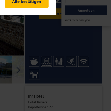
ab €
Alle bestätigen
rheitsrelevante
ofil eingeloggt bleiben
Anmelden
Termine & Preise
ellen.
nicht mehr anzeigen
tiken und Analysen. Mithilfe
Web-Auftritts ermitteln und
n es zu einer Drittlands
er Daten finden Sie in unseren
Galerie
Ihr Hotel
Hotel Riviera
Děpoltovice 127