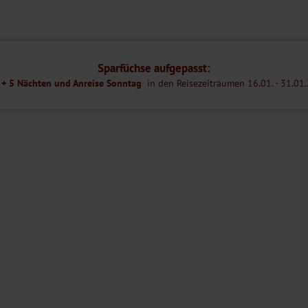
s Geld wieder ausbezahlt, sofern der Hund keine Schäden verursacht hat.
, Sommerterrasse, eigener Hotelstrand, Gartenpavillon, Friseur, Boots-
 schöne Wellnessbereich mit Hallenbad, Whirlpool, Poolbar und
Sparfüchse aufgepasst:
 + 5 Nächten und Anreise Sonntag
in den Reisezeiträumen 16.01. - 31.01.26
 WLAN-Nutzung ist im Reisepreis bereits mit inbegriffen.
emeinen nicht geeignet. Bitte kontaktieren Sie im Zweifel unser
g mit dem Frühstück.
nnten Betten, Bad oder Dusche/WC, Föhn, Safe, TV und Minibar
ppelzimmer Landseite eine Schlafmöglichkeit für eine Person.
tung über einen Balkon mit einem schönen Seeblick und bieten