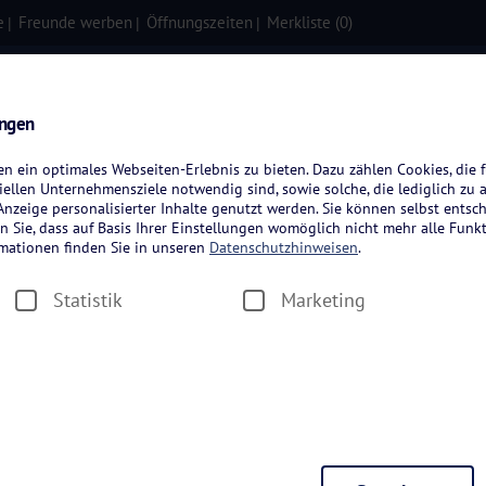
e
Freunde werben
Öffnungszeiten
Merkliste (
0
)
isen
Kreuzfahrten
Flugreisen
ungen
 ein optimales Webseiten-Erlebnis zu bieten. Dazu zählen Cookies, die f
ellen Unternehmensziele notwendig sind, sowie solche, die lediglich zu 
nzeige personalisierter Inhalte genutzt werden. Sie können selbst entsc
n Sie, dass auf Basis Ihrer Einstellungen womöglich nicht mehr alle Funkt
rmationen finden Sie in unseren
Datenschutzhinweisen
.
Statistik
Marketing