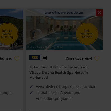
Jetzt Frühbucher-Deal sichern!
Inkl. 1x
Inkl.
Sauna-
Wellness-
Nutzung
bereich
© Vltava Ensana Health Spa Hotel
© S
RRR
de:
nesc
Reise-Code:
envl
Tschechien – Böhmisches Bäderdreieck
F
Vltava Ensana Health Spa Hotel in
Marienbad
Verschiedene Kurpakete zubuchbar
erungen
Teilnahme am Abend- und
Animationsprogramm