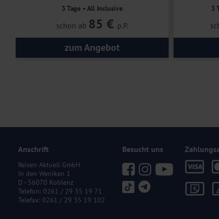
3 Tage • All Inclusive
3 
85 €
schon ab
p.P.
sc
zum Angebot
Anschrift
Besucht uns
Zahlungs
Reisen Aktuell GmbH
In den Weniken 1
D - 56070 Koblenz
Telefon:
0261 / 29 35 19 71
Telefax: 0261 / 29 35 19 102