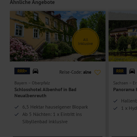
Ähnliche Angebote
All
n
Inklusive
© Schlosshotel Albenhof
© Panorama Hotel O
RRR+
RRR
Reise-Code:
alne
Bayern – Oberpfalz
Sachsen – Er
Schlosshotel Albenhof in Bad
Panorama H
Neualbenreuth
Hallenb
6,5 Hektar hauseigener Biopark
1 x Hyd
Ab 5 Nächten: 1 x Eintritt ins
Sibyllenbad inklusive
Top Wiedereröffnungs-Angebot