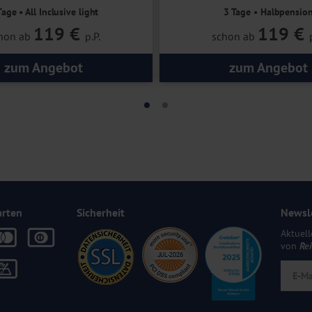
Tage • All Inclusive light
3 Tage • Halbpensio
119 €
119 €
hon ab
p.P.
schon ab
zum Angebot
zum Angebot
arten
Sicherheit
Newsl
Aktuell
von
Re