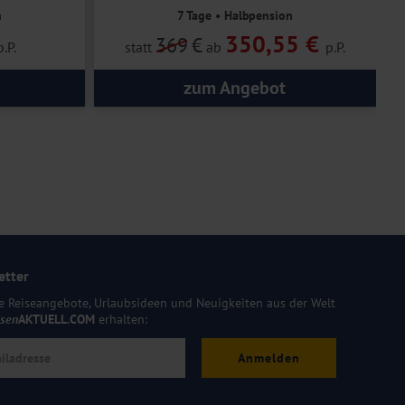
n
7 Tage • Halbpension
350,55 €
369
€
p.P.
statt
ab
p.P.
zum Angebot
etter
e Reiseangebote, Urlaubsideen und Neuigkeiten aus der Welt
isen
AKTUELL.COM
erhalten:
Anmelden