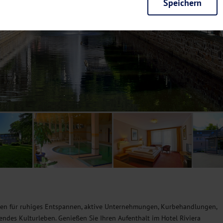
Speichern
rieb der Seite unbedingt notwendig und ermöglichen beispielsweise siche
en wir mit dieser Art von Cookies ebenfalls erkennen, ob Sie in Ihrem Pr
e bei einem erneuten Besuch unserer Seite schneller zur Verfügung zu st
seite weiter zu verbessern, erfassen wir anonymisierte Daten für Statis
ielsweise die Besucherzahlen und den Effekt bestimmter Seiten unseres 
nutzen hierfür Dienste von Google und Facebook. Durch diese Dienste kan
bsite erfassten Daten, kommen. Weitere Hinweise zu der Verarbeitung Ihr
nen Ihre Einwilligung jederzeit in den
Cookie-Einstellungen
widerrufen.
m Ihnen personalisierte Inhalte, passend zu Ihren Interessen anzuzeigen.
iten für ruhiges Entspannen, aktive Unternehmungen, Kurbehandlungen,
ndes Kulturleben. Genießen Sie Ihren Aufenthalt im Hotel Riviera