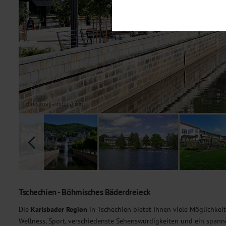
Notwendig
Diese Cookies sind für den Bet
Funktionalitäten. Außerdem könn
möchten, um Ihnen unsere Dienst
Statistik
Um unser Angebot und unsere Web
dieser Cookies können wir beisp
unsere Inhalte optimieren. Wir 
Übermittlung, der auf unsere We
Datenschutzhinweisen
. Sie kön
© nsahraj – fotolia.com
Marketing
Diese Cookies werden genutzt, u
Tschechien - Böhmisches Bäderdreieck
Die
Karlsbader Region
in Tschechien bietet Ihnen viele Möglichke
Wellness, Sport, verschiedenste Sehenswürdigkeiten und ein spanne