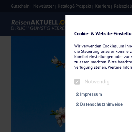
Gutschein
Newsletter
Katalog&Prospekt
Karriere
Reiseziel
Eigenanre
Cookie- & Website-Einstell
Wir verwenden Cookies, um Ihnen
die Steuerung unserer kommerzi
Komforteinstellungen oder zur A
zulassen möchten. Bitte beachte
Verfügung stehen. Weitere Info
Notwendig
Impressum
Datenschutzhinweise