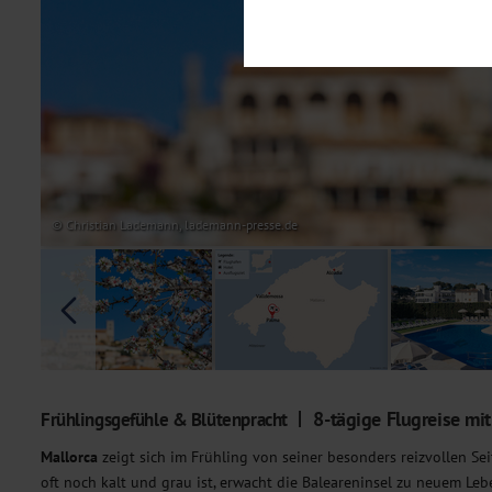
Notwendig
Diese Cookies sind für den Bet
Funktionalitäten. Außerdem könn
möchten, um Ihnen unsere Dienst
Statistik
Um unser Angebot und unsere Web
dieser Cookies können wir beisp
unsere Inhalte optimieren. Wir 
Übermittlung, der auf unsere We
Datenschutzhinweisen
. Sie kön
© Christian Lademann, lademann-presse.de
Marketing
Diese Cookies werden genutzt, u
8-tägige Flugreise mi
Frühlingsgefühle & Blütenpracht
Mallorca
zeigt sich im Frühling von seiner besonders reizvollen Sei
oft noch kalt und grau ist, erwacht die Baleareninsel zu neuem Le