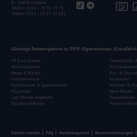
Halbtagesausflug "Palma de Mallorca"
D - 56070 Koblenz
Telefon:
0261 / 29 35 19 71
Freuen Sie sich auf einen abwechslungsreichen Halbtagesausflug i
Telefax: 0261 / 29 35 19 102
zweistündigen Stadtführung entdecken Sie die schönsten Sehensw
der mediterranen Metropole. In den verwinkelten Gassen der Altsta
Innenhöfe und charmante Plätze. Besonders beeindruckend ist die 
bekanntesten Wahrzeichen Mallorcas zählt. Auch der Königspalast L
Palmas. Genießen Sie die besondere Atmosphäre dieser faszinieren
Günstige Reiseangebote zu PKW-Eigenanreisen, Kreuzfahrt
99 Euro Knaller
Freizeitparks 
Autorundreisen
Hochseekreuzf
Berge & Wälder
Kur- & Gesund
Familienurlaub
Kurzreisen
Ferienhäuser & Appartements
Musicals & Sh
Flugreisen
Neue Reisen
Last Minute Angebote
Preisaktionen
Flusskreuzfahrten
Premium Hote
Partner werden
FAQ
Hotelkategorien
Reiseversicherungen