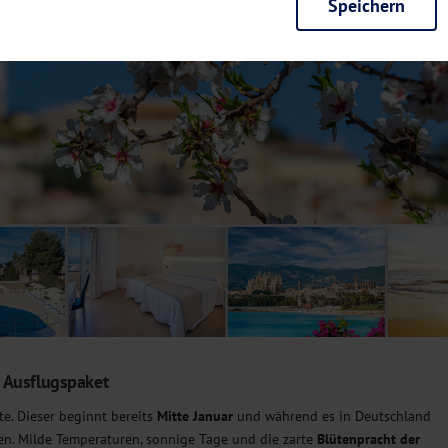
Speichern
rieb der Seite unbedingt notwendig und ermöglichen beispielsweise siche
en wir mit dieser Art von Cookies ebenfalls erkennen, ob Sie in Ihrem Pr
e bei einem erneuten Besuch unserer Seite schneller zur Verfügung zu st
seite weiter zu verbessern, erfassen wir anonymisierte Daten für Statis
ielsweise die Besucherzahlen und den Effekt bestimmter Seiten unseres 
nutzen hierfür Dienste von Google und Facebook. Durch diese Dienste kan
bsite erfassten Daten, kommen. Weitere Hinweise zu der Verarbeitung Ihr
nen Ihre Einwilligung jederzeit in den
Cookie-Einstellungen
widerrufen.
m Ihnen personalisierte Inhalte, passend zu Ihren Interessen anzuzeigen.
t Ausflugspaket
te. Dieser beginnt bereits
Mitte Januar
und während es in Deutschland
ben. Milde Temperaturen, sonnige Tage und die zarte
Blütenpracht der