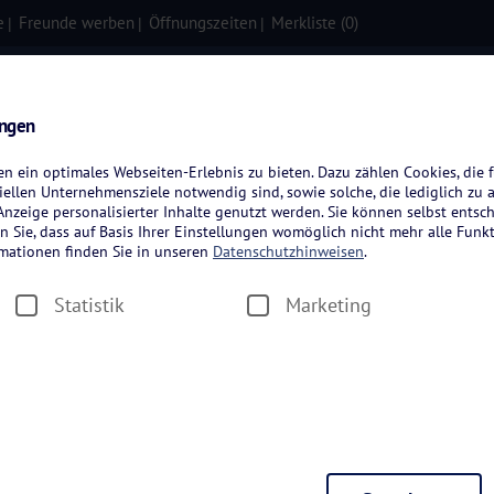
e
Freunde werben
Öffnungszeiten
Merkliste (
0
)
isen
Kreuzfahrten
Flugreisen
ungen
 ein optimales Webseiten-Erlebnis zu bieten. Dazu zählen Cookies, die f
ellen Unternehmensziele notwendig sind, sowie solche, die lediglich zu 
nzeige personalisierter Inhalte genutzt werden. Sie können selbst entsc
n Sie, dass auf Basis Ihrer Einstellungen womöglich nicht mehr alle Funkt
rmationen finden Sie in unseren
Datenschutzhinweisen
.
Statistik
Marketing