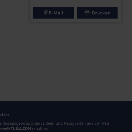
@
E-Mail
Drucken
etter
e Reiseangebote, Urlaubsideen und Neuigkeiten aus der Welt
isen
AKTUELL.COM
erhalten: