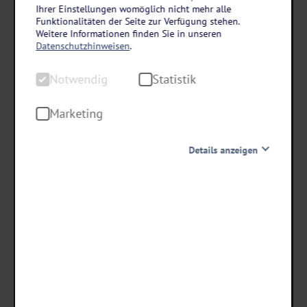
Berlin
Ihrer Einstellungen womöglich nicht mehr alle
Hotel Wyndham Garden Berlin Mitte
Funktionalitäten der Seite zur Verfügung stehen.
Weitere Informationen finden Sie in unseren
3 Tage • Frühstück
Datenschutzhinweisen
.
Zentrale Lage
Notwendig
Statistik
Perfekt für Ihren Städtetrip
Citytax bereits inklusive
Marketing
Details anzeigen
schon ab €
99 ,-
Notwendig
Diese Cookies sind für den Betrieb der Seite unbedingt
notwendig und ermöglichen beispielsweise
Termine & Preise
sicherheitsrelevante Funktionalitäten. Außerdem
können wir mit dieser Art von Cookies ebenfalls
erkennen, ob Sie in Ihrem Profil eingeloggt bleiben
möchten, um Ihnen unsere Dienste bei einem erneuten
Besuch unserer Seite schneller zur Verfügung zu stellen.
Statistik