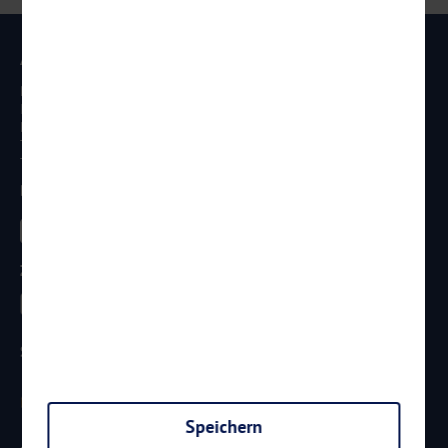
Anschrift
Reisen Aktuell GmbH
In den Weniken 1
D - 56070 Koblenz
Telefon:
0261 / 29 35 19 71
Telefax: 0261 / 29 35 19 102
Besucht uns
Zahlungsarten
Sicherheit
Speichern