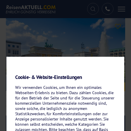
Tog
nav
Cookie- & Website-Einstellungen
Galerie
© mstein - stock.adobe.com
Wir verwenden Cookies, um Ihnen ein optimales
Webseiten-Erlebnis zu bieten. Dazu zählen Cookies, die
für den Betrieb der Seite und für die Steuerung unserer
kommerziellen Unternehmensziele notwendig sind,
sowie solche, die lediglich zu anonymen
Statistikzwecken, für Komforteinstellungen oder zur
Anzeige personalisierter Inhalte genutzt werden. Sie
Reise-Code:
wybe
RRRR
können selbst entscheiden, welche Kategorien Sie
zulassen möchten. Bitte beachten Sie, dass auf Basis