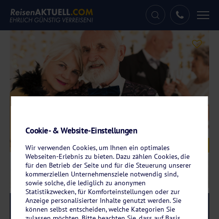
Tog
nav
Cookie- & Website-Einstellungen
Galerie
© Photographee.eu - stock.adobe.com
Wir verwenden Cookies, um Ihnen ein optimales
Webseiten-Erlebnis zu bieten. Dazu zählen Cookies, die
für den Betrieb der Seite und für die Steuerung unserer
kommerziellen Unternehmensziele notwendig sind,
sowie solche, die lediglich zu anonymen
Statistikzwecken, für Komforteinstellungen oder zur
Anzeige personalisierter Inhalte genutzt werden. Sie
Reise-Code:
svkgar
RRRR
können selbst entscheiden, welche Kategorien Sie
zulassen möchten. Bitte beachten Sie, dass auf Basis