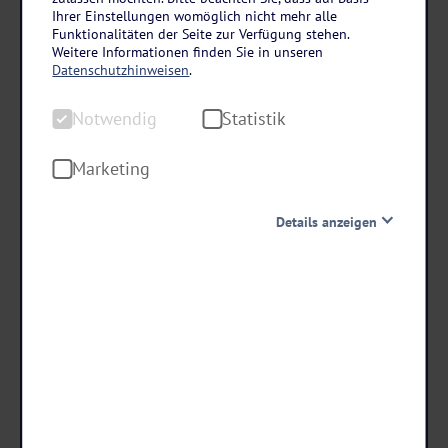
Polnische Ostsee
Ihrer Einstellungen womöglich nicht mehr alle
Silvester im Hotel Kaiser's Garten in
Funktionalitäten der Seite zur Verfügung stehen.
Weitere Informationen finden Sie in unseren
Swinemünde
Datenschutzhinweisen
.
6 Tage • Halbpension Plus
Notwendig
Statistik
Neujahrsbrunch inklusive
Ca. 900 m zum Strand
Marketing
Details anzeigen
schon ab €
639 ,-
Notwendig
Diese Cookies sind für den Betrieb der Seite unbedingt
notwendig und ermöglichen beispielsweise
Termine & Preise
sicherheitsrelevante Funktionalitäten. Außerdem
können wir mit dieser Art von Cookies ebenfalls
erkennen, ob Sie in Ihrem Profil eingeloggt bleiben
möchten, um Ihnen unsere Dienste bei einem erneuten
Besuch unserer Seite schneller zur Verfügung zu stellen.
Statistik