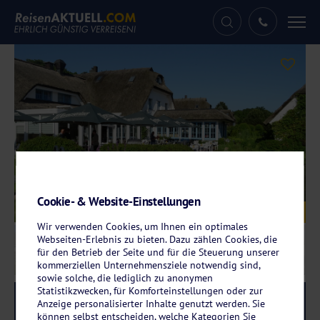
Tog
nav
Cookie- & Website-Einstellungen
Galerie
© Landhotel Kastanienallee
Wir verwenden Cookies, um Ihnen ein optimales
Webseiten-Erlebnis zu bieten. Dazu zählen Cookies, die
für den Betrieb der Seite und für die Steuerung unserer
kommerziellen Unternehmensziele notwendig sind,
sowie solche, die lediglich zu anonymen
Statistikzwecken, für Komforteinstellungen oder zur
Reise-Code:
puka
RRRR
Anzeige personalisierter Inhalte genutzt werden. Sie
können selbst entscheiden, welche Kategorien Sie