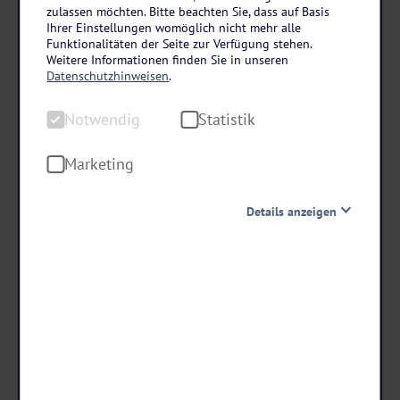
Ostsee – Rügen
zulassen möchten. Bitte beachten Sie, dass auf Basis
Landhotel Kastanienallee in Putbus
Ihrer Einstellungen womöglich nicht mehr alle
Funktionalitäten der Seite zur Verfügung stehen.
3 Tage • Halbpension
Weitere Informationen finden Sie in unseren
Datenschutzhinweisen
.
Hallenbad inklusive
Kostenfreies Zimmerupgrade (nach Verfügbarkeit)
Notwendig
Statistik
10.000 m² große Gartenanlage
Marketing
119
,-
statt ab €
Details anzeigen
99 ,-
ab €
Notwendig
Diese Cookies sind für den Betrieb der Seite unbedingt
notwendig und ermöglichen beispielsweise
Termine & Preise
sicherheitsrelevante Funktionalitäten. Außerdem
können wir mit dieser Art von Cookies ebenfalls
erkennen, ob Sie in Ihrem Profil eingeloggt bleiben
möchten, um Ihnen unsere Dienste bei einem erneuten
Besuch unserer Seite schneller zur Verfügung zu stellen.