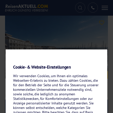
Tog
nav
Cookie- & Website-Einstellungen
Galerie
© Lindner Hotel Boltenhagen
Wir verwenden Cookies, um Ihnen ein optimales
Webseiten-Erlebnis zu bieten. Dazu zählen Cookies, die
für den Betrieb der Seite und für die Steuerung unserer
kommerziellen Unternehmensziele notwendig sind,
sowie solche, die lediglich zu anonymen
Statistikzwecken, für Komforteinstellungen oder zur
Anzeige personalisierter Inhalte genutzt werden. Sie
Reise-Code:
whibol
RRRR+
können selbst entscheiden, welche Kategorien Sie
zulassen möchten. Bitte beachten Sie, dass auf Basis