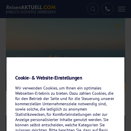
Tog
nav
Cookie- & Website-Einstellungen
Galerie
© TUI Cruises GmbH
Wir verwenden Cookies, um Ihnen ein optimales
Webseiten-Erlebnis zu bieten. Dazu zählen Cookies, die
für den Betrieb der Seite und für die Steuerung unserer
kommerziellen Unternehmensziele notwendig sind,
sowie solche, die lediglich zu anonymen
Statistikzwecken, für Komforteinstellungen oder zur
Anzeige personalisierter Inhalte genutzt werden. Sie
Reise-Code:
mslk
RRRRR
können selbst entscheiden, welche Kategorien Sie
zulassen möchten. Bitte beachten Sie, dass auf Basis