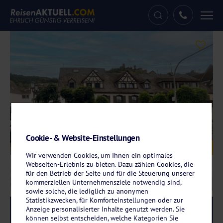
Tog
nav
Cookie- & Website-Einstellungen
Galerie
© DORMERO Moselhotel Koblenz-Alken
Wir verwenden Cookies, um Ihnen ein optimales
Webseiten-Erlebnis zu bieten. Dazu zählen Cookies, die
für den Betrieb der Seite und für die Steuerung unserer
kommerziellen Unternehmensziele notwendig sind,
sowie solche, die lediglich zu anonymen
Statistikzwecken, für Komforteinstellungen oder zur
Anzeige personalisierter Inhalte genutzt werden. Sie
Reise-Code:
bual
RRR+
können selbst entscheiden, welche Kategorien Sie