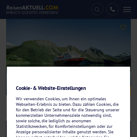
Tog
nav
Cookie- & Website-Einstellungen
Galerie
© Carsten Pedersen
Wir verwenden Cookies, um Ihnen ein optimales
Webseiten-Erlebnis zu bieten. Dazu zählen Cookies, die
für den Betrieb der Seite und für die Steuerung unserer
kommerziellen Unternehmensziele notwendig sind,
sowie solche, die lediglich zu anonymen
Statistikzwecken, für Komforteinstellungen oder zur
Reise-Code:
hnoc
RRRR
Anzeige personalisierter Inhalte genutzt werden. Sie