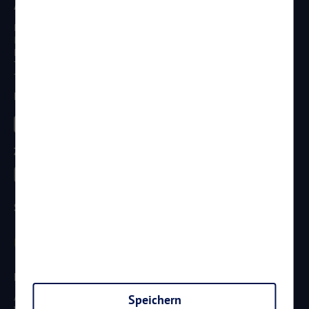
Anschrift
Reisen Aktuell GmbH
In den Weniken 1
D - 56070 Koblenz
Telefon:
0261 / 29 35 19 71
Telefax: 0261 / 29 35 19 102
Besucht uns
Zahlungsarten
Sicherheit
Newsletter
Aktuelle Reiseangebote, Urlaubsideen und Neuigkeiten aus der
Speichern