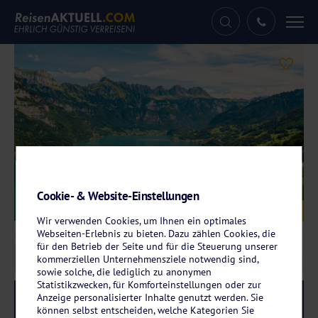
Tog
nav
Cookie- & Website-Einstellungen
Galerie
© Leonid Andronov – stock.adobe.com
Wir verwenden Cookies, um Ihnen ein optimales
Webseiten-Erlebnis zu bieten. Dazu zählen Cookies, die
für den Betrieb der Seite und für die Steuerung unserer
kommerziellen Unternehmensziele notwendig sind,
sowie solche, die lediglich zu anonymen
Statistikzwecken, für Komforteinstellungen oder zur
Anzeige personalisierter Inhalte genutzt werden. Sie
Reise-Code:
scga
RRR
können selbst entscheiden, welche Kategorien Sie