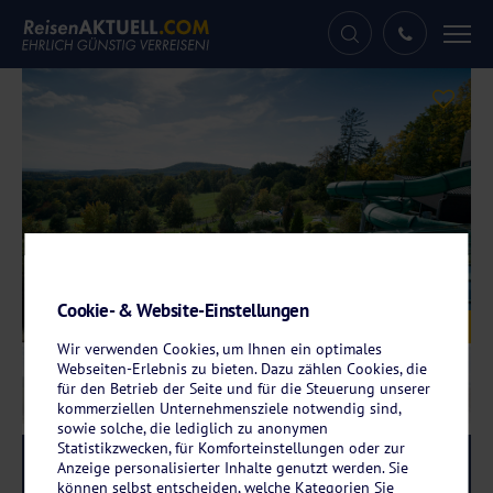
Tog
nav
Cookie- & Website-Einstellungen
Galerie
© Rhön Park Aktiv Resort
Wir verwenden Cookies, um Ihnen ein optimales
Webseiten-Erlebnis zu bieten. Dazu zählen Cookies, die
für den Betrieb der Seite und für die Steuerung unserer
kommerziellen Unternehmensziele notwendig sind,
sowie solche, die lediglich zu anonymen
Statistikzwecken, für Komforteinstellungen oder zur
Reise-Code:
rhhf
RRR+
Anzeige personalisierter Inhalte genutzt werden. Sie
können selbst entscheiden, welche Kategorien Sie