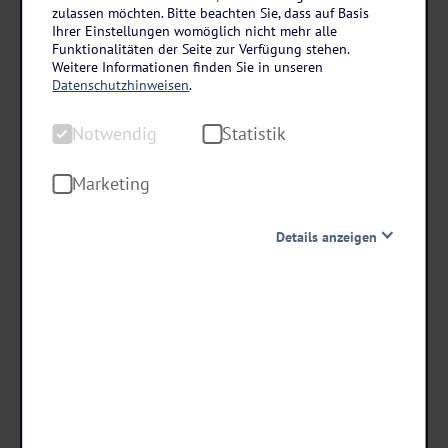
Rhön
zulassen möchten. Bitte beachten Sie, dass auf Basis
Ihrer Einstellungen womöglich nicht mehr alle
Rhön Park Aktiv Resort in Hausen-Roth
Funktionalitäten der Seite zur Verfügung stehen.
3 Tage • Halbpension
Weitere Informationen finden Sie in unseren
Datenschutzhinweisen
.
Indoor-Spieleparadies
Hauseigenes Erlebnisbad
Notwendig
Statistik
Kinder All Inclusive
Marketing
schon ab €
Details anzeigen
189 ,-
Notwendig
Diese Cookies sind für den Betrieb der Seite unbedingt
Termine & Preise
notwendig und ermöglichen beispielsweise
sicherheitsrelevante Funktionalitäten. Außerdem
können wir mit dieser Art von Cookies ebenfalls
erkennen, ob Sie in Ihrem Profil eingeloggt bleiben
möchten, um Ihnen unsere Dienste bei einem erneuten
Besuch unserer Seite schneller zur Verfügung zu stellen.