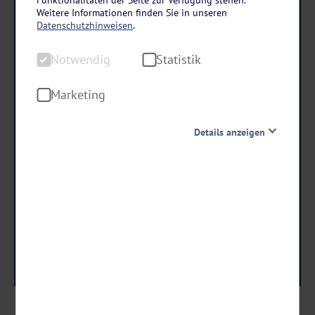
Kultur und Küste von Lissabon bis Porto
Weitere Informationen finden Sie in unseren
Portugals einzigartige Geschichte entdecken
Datenschutzhinweisen
.
8 Tage • Frühstück & 1 Abendessen
Notwendig
Statistik
Zentrales Hotel mit guten Bewertungen in Lissabon
Marketing
schon ab €
Details anzeigen
1.349 ,-
Notwendig
Diese Cookies sind für den Betrieb der Seite unbedingt
Termine & Preise
notwendig und ermöglichen beispielsweise
sicherheitsrelevante Funktionalitäten. Außerdem
können wir mit dieser Art von Cookies ebenfalls
erkennen, ob Sie in Ihrem Profil eingeloggt bleiben
möchten, um Ihnen unsere Dienste bei einem erneuten
Besuch unserer Seite schneller zur Verfügung zu stellen.
Statistik
Um unser Angebot und unsere Webseite weiter zu
verbessern, erfassen wir anonymisierte Daten für