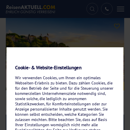
Tog
nav
Cookie- & Website-Einstellungen
Wir verwenden Cookies, um Ihnen ein optimales
Webseiten-Erlebnis zu bieten. Dazu zählen Cookies, die
Galerie
© SeanPavonePhoto - stock.adobe.com
für den Betrieb der Seite und für die Steuerung unserer
kommerziellen Unternehmensziele notwendig sind,
sowie solche, die lediglich zu anonymen
Statistikzwecken, für Komforteinstellungen oder zur
Anzeige personalisierter Inhalte genutzt werden. Sie
können selbst entscheiden, welche Kategorien Sie
zulassen möchten. Bitte beachten Sie, dass auf Basis
Reise-Code:
rund
RRR/RRRR
Ihrer Einstellungen womöglich nicht mehr alle
Funktionalitäten der Seite zur Verfügung stehen.