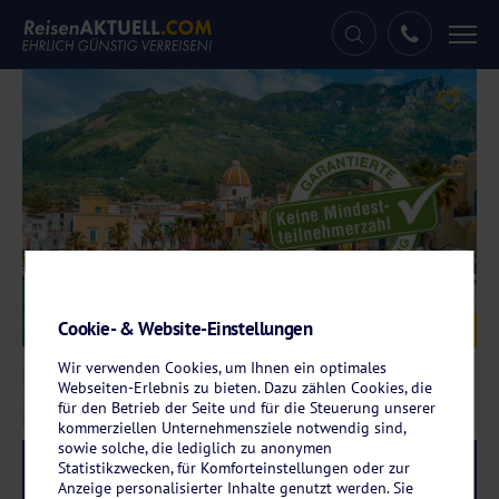
Tog
nav
Cookie- & Website-Einstellungen
Galerie
© Balate Dorin – stock.adobe.com
Wir verwenden Cookies, um Ihnen ein optimales
Webseiten-Erlebnis zu bieten. Dazu zählen Cookies, die
für den Betrieb der Seite und für die Steuerung unserer
kommerziellen Unternehmensziele notwendig sind,
sowie solche, die lediglich zu anonymen
Statistikzwecken, für Komforteinstellungen oder zur
Reise-Code:
isva
RRRR
Anzeige personalisierter Inhalte genutzt werden. Sie