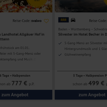
ock.adobe.com
© Ramin - stock.adobe.com
RRR
Reise-Code:
svalwo
Reise-Code
Baden – Württemberg – Schwäbis
m Landhotel Allgäuer Hof in
Silvester im Hotel Becher in 
ttann
5-Gang-Menü an Silvester mi
frühstück am 01.01.
Hintergrundmusik und 1 Gla
rfeier mit 5-Gang-Menü oder
Glühweinempfang
Sektempfang und Musik (DJ)
bereich inklusive
6 Tage • Halbpension
5 Tage • Halbpension P
777 €
499 €
hon ab
p.P.
schon ab
zum Angebot
zum Angebot