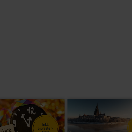
öne Stunden zu verbringen. Wohltuende Wellnessmomente bietet die
N nutzen Sie während Ihres Aufenthalts kostenfrei. Mit einem Aufzug
g mit dem Frühstück.
emeinen nicht geeignet. Bitte kontaktieren Sie im Zweifel unser
ten, Bad oder Dusche/WC, Föhn, Safe, TV, Telefon und Minibar.
Inkl.
Silvester-
feier