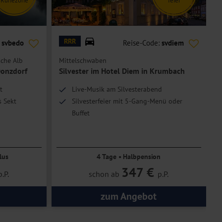
© Hotel Diem
© I
RRR
:
svbedo
Reise-Code:
svdiem
che Alb
Mittelschwaben
S
Donzdorf
Silvester im Hotel Diem in Krumbach
t
Live-Musik am Silvesterabend
s Sekt
Silvesterfeier mit 5-Gang-Menü oder
Buffet
lus
4 Tage • Halbpension
347 €
p.P.
schon ab
p.P.
zum Angebot