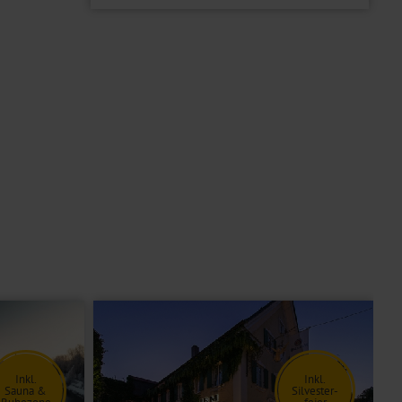
Inkl.
Inkl.
Sauna &
Silvester-
Ruhezone
feier