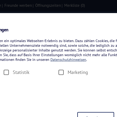
e
Freunde werben
Öffnungszeiten
Merkliste (
0
)
isen
Kreuzfahrten
Flugreisen
ungen
 ein optimales Webseiten-Erlebnis zu bieten. Dazu zählen Cookies, die f
ellen Unternehmensziele notwendig sind, sowie solche, die lediglich zu 
nzeige personalisierter Inhalte genutzt werden. Sie können selbst entsc
n Sie, dass auf Basis Ihrer Einstellungen womöglich nicht mehr alle Funkt
rmationen finden Sie in unseren
Datenschutzhinweisen
.
Statistik
Marketing