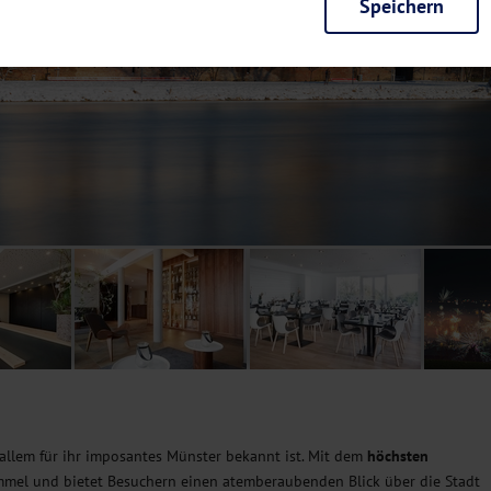
Speichern
rieb der Seite unbedingt notwendig und ermöglichen beispielsweise siche
en wir mit dieser Art von Cookies ebenfalls erkennen, ob Sie in Ihrem Pr
e bei einem erneuten Besuch unserer Seite schneller zur Verfügung zu st
seite weiter zu verbessern, erfassen wir anonymisierte Daten für Statis
ielsweise die Besucherzahlen und den Effekt bestimmter Seiten unseres 
nutzen hierfür Dienste von Google und Facebook. Durch diese Dienste kan
bsite erfassten Daten, kommen. Weitere Hinweise zu der Verarbeitung Ihr
nen Ihre Einwilligung jederzeit in den
Cookie-Einstellungen
widerrufen.
m Ihnen personalisierte Inhalte, passend zu Ihren Interessen anzuzeigen.
 allem für ihr imposantes Münster bekannt ist. Mit dem
höchsten
mmel und bietet Besuchern einen atemberaubenden Blick über die Stadt