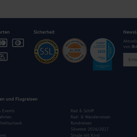
arten
Sicherheit
Newsl
Aktuell
von
Re
en und Flugreisen
& Events
Rad & Schiff
ahrten
Rad- & Wanderreisen
heitsurlaub
Rundreisen
Silvester 2026/2027
ows
Single mit Kind