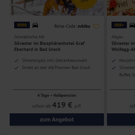
© Impact Photography - stock.adobe.com
© hailey_copter - st
RRRR
RRR+
Reise-Code:
svbibu
Schwäbische Alb
Allgäu
Silvester im Biosphärenhotel Graf
Silvester i
Eberhard in Bad Urach
Wolfegg-Al
Silvestergala inkl. Getränkeauswahl
Neujahrs
Direkt an den AlbThermen Bad Urach
Silveste
Buffet, 
Wellness
4 Tage • Halbpension
419 €
schon ab
p.P.
sc
zum Angebot