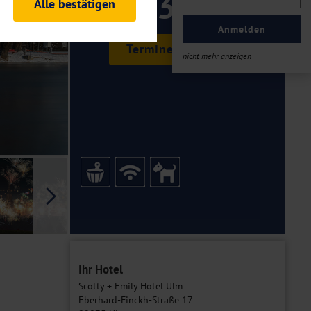
333 ,-
Alle bestätigen
rheitsrelevante
ofil eingeloggt bleiben
Anmelden
ellen.
Termine & Preise
nicht mehr anzeigen
tiken und Analysen. Mithilfe
Web-Auftritts ermitteln und
n es zu einer Drittlands
er Daten finden Sie in unseren
Galerie
Ihr Hotel
Scotty + Emily Hotel Ulm
Eberhard-Finckh-Straße 17