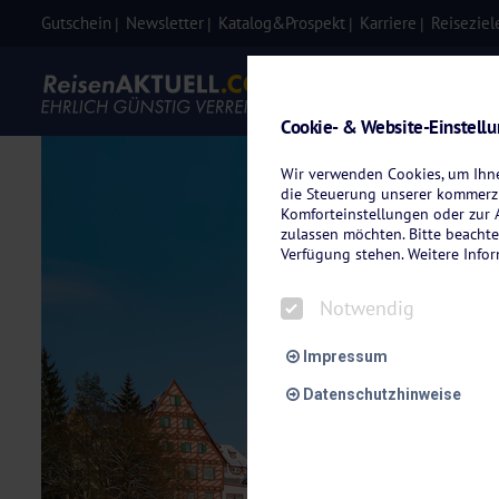
Gutschein
Newsletter
Katalog&Prospekt
Karriere
Reiseziel
Eigenanre
Cookie- & Website-Einstell
Wir verwenden Cookies, um Ihnen
die Steuerung unserer kommerzi
Komforteinstellungen oder zur A
zulassen möchten. Bitte beachte
Verfügung stehen. Weitere Info
Notwendig
Impressum
Datenschutzhinweise