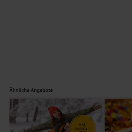
Die Bar ist der perfekte Ort, um in geselligem Zusammensein sch
Informationen über die Region
Sauna und im Fitnessraum können Sie körperlich aktiv werden. WLA
Hotelparkplatz (nach Verfügbarkeit vor Ort)
sind alle Zimmer erreichbar.
Die Verpflegung beginnt am Anreisetag mit dem Abendessen und endet am Abreiseta
Für Personen mit eingeschränkter Mobilität ist diese Reise im Allg
Serviceteam bei Fragen zu Ihren individuellen Bedürfnissen.
Unterbringung
Die
Doppelzimmer
verfügen über ein Doppelbett oder getrennte Bet
Die
Einzelzimmer
sind Doppelzimmer zur Einzelbelegung.
Hoteleinrichtungen und Zimmerausstattung teilweise gegen Gebühr.
Ähnliche Angebote
Inkl.
Silvester-
gala