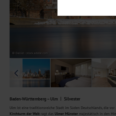
Notwendig
Diese Cookies sind für den Bet
Funktionalitäten. Außerdem könn
möchten, um Ihnen unsere Dienst
Statistik
Um unser Angebot und unsere Web
dieser Cookies können wir beisp
unsere Inhalte optimieren. Wir 
Übermittlung, der auf unsere We
Datenschutzhinweisen
. Sie kön
© Daniel - stock.adobe.com
Marketing
Diese Cookies werden genutzt, u
Silvester
Baden-Württemberg – Ulm
Ulm ist eine traditionsreiche Stadt im Süden Deutschlands, die vor
Kirchturm der Welt
ragt das
Ulmer Münster
majestätisch in den Hi