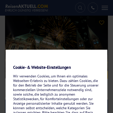
Tog
nav
Cookie- & Website-Einstellungen
Galerie
© Klaus Tetzner - stock.adobe.com
Wir verwenden Cookies, um Ihnen ein optimales
Webseiten-Erlebnis zu bieten. Dazu zählen Cookies, die
für den Betrieb der Seite und für die Steuerung unserer
kommerziellen Unternehmensziele notwendig sind,
sowie solche, die lediglich zu anonymen
Statistikzwecken, für Komforteinstellungen oder zur
Anzeige personalisierter Inhalte genutzt werden. Sie
Reise-Code:
svfabe
RRRR
können selbst entscheiden, welche Kategorien Sie
zulassen möchten. Bitte beachten Sie, dass auf Basis