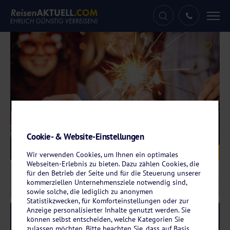
Tog
nav
Cookie- & Website-Einstellungen
Galerie
© minastefanovic – stock.adobe.com
Wir verwenden Cookies, um Ihnen ein optimales
Webseiten-Erlebnis zu bieten. Dazu zählen Cookies, die
für den Betrieb der Seite und für die Steuerung unserer
kommerziellen Unternehmensziele notwendig sind,
sowie solche, die lediglich zu anonymen
Statistikzwecken, für Komforteinstellungen oder zur
Anzeige personalisierter Inhalte genutzt werden. Sie
Reise-Code:
svpasp
RRR
können selbst entscheiden, welche Kategorien Sie
zulassen möchten. Bitte beachten Sie, dass auf Basis