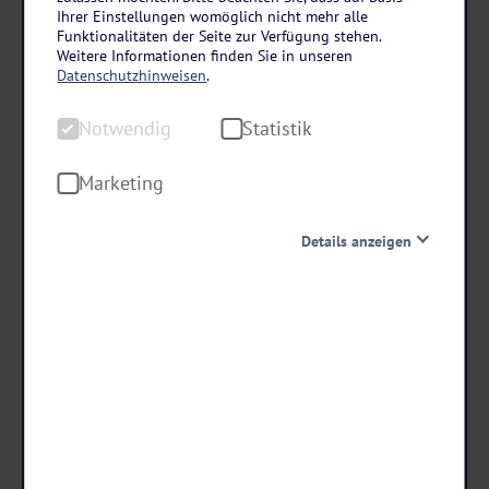
Polnische Ostsee
Ihrer Einstellungen womöglich nicht mehr alle
Silvester im Hotel Paula Wellness & Spa in
Funktionalitäten der Seite zur Verfügung stehen.
Weitere Informationen finden Sie in unseren
Poberow
Datenschutzhinweisen
.
7 Tage • Vollpension
Notwendig
Statistik
Live-Musik am 31.12.
Lagerfeuer mit Würstchen
Marketing
Nur ca. 200 m zum Strand
Details anzeigen
schon ab €
789 ,-
Notwendig
Diese Cookies sind für den Betrieb der Seite unbedingt
notwendig und ermöglichen beispielsweise
sicherheitsrelevante Funktionalitäten. Außerdem
können wir mit dieser Art von Cookies ebenfalls
Termine & Preise
erkennen, ob Sie in Ihrem Profil eingeloggt bleiben
möchten, um Ihnen unsere Dienste bei einem erneuten
Besuch unserer Seite schneller zur Verfügung zu stellen.
Statistik