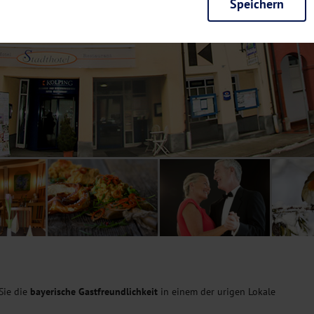
Speichern
rieb der Seite unbedingt notwendig und ermöglichen beispielsweise siche
en wir mit dieser Art von Cookies ebenfalls erkennen, ob Sie in Ihrem Pr
e bei einem erneuten Besuch unserer Seite schneller zur Verfügung zu st
seite weiter zu verbessern, erfassen wir anonymisierte Daten für Statis
ielsweise die Besucherzahlen und den Effekt bestimmter Seiten unseres 
nutzen hierfür Dienste von Google und Facebook. Durch diese Dienste kan
bsite erfassten Daten, kommen. Weitere Hinweise zu der Verarbeitung Ihr
nen Ihre Einwilligung jederzeit in den
Cookie-Einstellungen
widerrufen.
m Ihnen personalisierte Inhalte, passend zu Ihren Interessen anzuzeigen.
Sie die
bayerische Gastfreundlichkeit
in einem der urigen Lokale