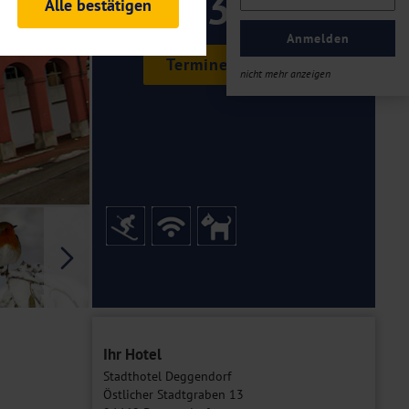
339 ,-
Alle bestätigen
rheitsrelevante
ofil eingeloggt bleiben
Anmelden
ellen.
Termine & Preise
nicht mehr anzeigen
tiken und Analysen. Mithilfe
Web-Auftritts ermitteln und
n es zu einer Drittlands
er Daten finden Sie in unseren
Galerie
Ihr Hotel
Stadthotel Deggendorf
Östlicher Stadtgraben 13