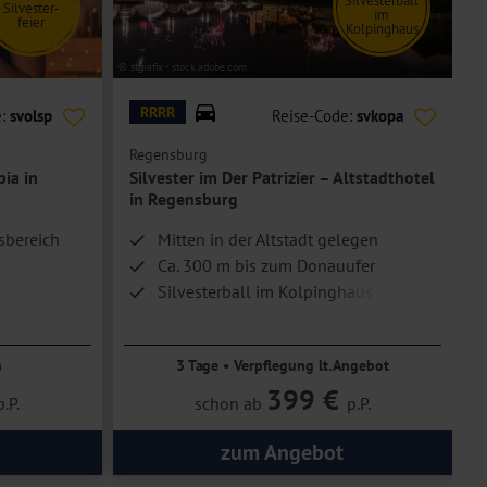
Silvesterball
Silvester-
im
feier
Kolpinghaus
© stgrafix - stock.adobe.com
© s
RRRR
e:
svolsp
Reise-Code:
svkopa
Regensburg
B
ia in
Silvester im Der Patrizier – Altstadthotel
S
in Regensburg
ssbereich
Mitten in der Altstadt gelegen
Ca. 300 m bis zum Donauufer
Silvesterball im Kolpinghaus mit
Galabuffet, Getränken und 1 Glas
Sekt
n
3 Tage • Verpflegung lt. Angebot
399 €
p.P.
schon ab
p.P.
zum Angebot