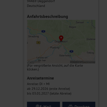
94469 Deggendorf
Deutschland
Anfahrtsbeschreibung
(Für vergrößerte Ansicht, auf die Karte
klicken.)
Anreisetermine
Anreise: DI + MI
ab 29.12.2026 (erste Anreise)
bis 03.01.2027 (letzte Abreise)
@
E-Mail
Drucken