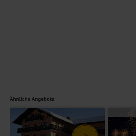
Die Verpflegung beginnt am Anreisetag mit dem Abendessen und endet am Abreiseta
Ein Aufzug und ein Fitnessraum sind ebenfalls vorhanden. Das WLA
Für Personen mit eingeschränkter Mobilität ist diese Reise im Allg
Serviceteam bei Fragen zu Ihren individuellen Bedürfnissen.
Unterbringung
Ihr
Doppelzimmer
ist mit einem Doppelbett oder getrennten Bette
ausgestattet.
Die
Twinbettzimmer
verfügen bei gleicher Ausstattung über getren
Einzelzimmer
bieten bei gleicher Ausstattung eine Schlafmöglichkeit
Hoteleinrichtungen und Zimmerausstattung teilweise gegen Gebühr.
Ähnliche Angebote
Inkl.