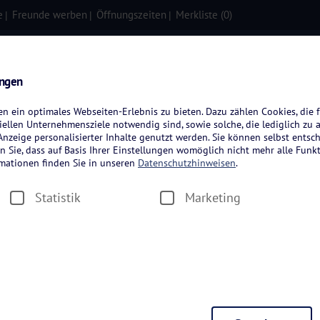
e
Freunde werben
Öffnungszeiten
Merkliste (
0
)
isen
Kreuzfahrten
Flugreisen
ungen
 ein optimales Webseiten-Erlebnis zu bieten. Dazu zählen Cookies, die f
ellen Unternehmensziele notwendig sind, sowie solche, die lediglich zu 
nzeige personalisierter Inhalte genutzt werden. Sie können selbst entsc
n Sie, dass auf Basis Ihrer Einstellungen womöglich nicht mehr alle Funkt
rmationen finden Sie in unseren
Datenschutzhinweisen
.
Statistik
Marketing