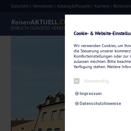
Gutschein
Newsletter
Katalog&Prospekt
Karriere
Reiseziel
Eigenanre
Cookie- & Website-Einstell
Wir verwenden Cookies, um Ihnen
die Steuerung unserer kommerzi
Komforteinstellungen oder zur A
zulassen möchten. Bitte beachte
Verfügung stehen. Weitere Info
Notwendig
Impressum
Datenschutzhinweise