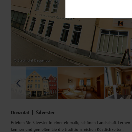
Notwendig
Diese Cookies sind für den Bet
Funktionalitäten. Außerdem könn
möchten, um Ihnen unsere Dienst
Statistik
Um unser Angebot und unsere Web
dieser Cookies können wir beisp
unsere Inhalte optimieren. Wir 
Übermittlung, der auf unsere We
Datenschutzhinweisen
. Sie kön
© Stadthotel Deggendorf
Marketing
Diese Cookies werden genutzt, u
Silvester
Donautal
Erleben Sie Silvester in einer einmalig schönen Landschaft. Lernen 
kennen und genießen Sie die traditionsreichen Köstlichkeiten.