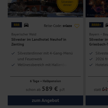
Silvester-
dinner
ung
© Landhotel Neuhof
© zodar - stock.adob
RRR
RRRR+
Reise-Code:
svlaze
Bayerischer Wald
Bayern – Bay
Silvester im Landhotel Neuhof in
Silvester i
Zenting
Griesbach
Silvesterdinner mit 4-Gang-Menü
Silvest
und Feuerwerk
2026 fr
Wellnessbereich mit Hallenbad und
Hotelei
Infrarotsauna
6 Tage • Halbpension
589 €
61
schon ab
p.P.
statt
zum Angebot