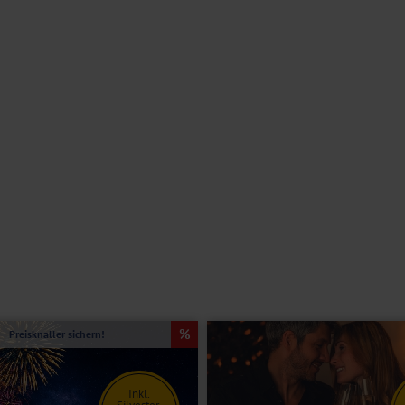
g mit dem Frühstück.
N nutzen Sie während Ihres Aufenthalts kostenfrei.
emeinen nicht geeignet. Bitte kontaktieren Sie im Zweifel unser
n, Bad oder Dusche/WC, Föhn, TV, Telefon und einem Kühlschrank
nte Betten.
 für eine Person (teilweise mit leichter Dachschräge).
Preisknaller sichern!
Inkl.