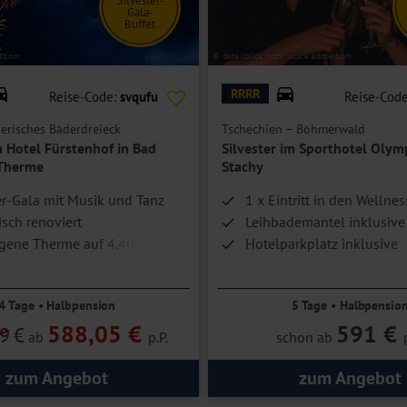
Silvester-
Gala-
Buffet
e.com
© detailblick-foto - stock.adobe.com
RRRR
Reise-Code:
svqufu
Reise-Cod
erisches Bäderdreieck
Tschechien – Böhmerwald
m Hotel Fürstenhof in Bad
Silvester im Sporthotel Olymp
-Therme
Stachy
er-Gala mit Musik und Tanz
1 x Eintritt in den Wellne
isch renoviert
Leihbademantel inklusive
gene Therme auf 4.400 m²
Hotelparkplatz inklusive
4 Tage • Halbpension
5 Tage • Halbpensio
588,05 €
591 €
9
€
ab
p.P.
schon ab
zum Angebot
zum Angebot