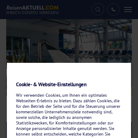
Tog
nav
Cookie- & Website-Einstellungen
Galerie
© Thermenresort Dobrna - Hotel Švicarija
Wir verwenden Cookies, um Ihnen ein optimales
Webseiten-Erlebnis zu bieten. Dazu zählen Cookies, die
für den Betrieb der Seite und für die Steuerung unserer
kommerziellen Unternehmensziele notwendig sind,
sowie solche, die lediglich zu anonymen
Statistikzwecken, für Komforteinstellungen oder zur
Anzeige personalisierter Inhalte genutzt werden. Sie
Reise-Code:
tedo
RRRR
können selbst entscheiden, welche Kategorien Sie