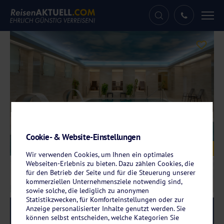
Tog
nav
Cookie- & Website-Einstellungen
Galerie
© Vltava Ensana Health Spa Hotel
Wir verwenden Cookies, um Ihnen ein optimales
Webseiten-Erlebnis zu bieten. Dazu zählen Cookies, die
für den Betrieb der Seite und für die Steuerung unserer
kommerziellen Unternehmensziele notwendig sind,
sowie solche, die lediglich zu anonymen
Statistikzwecken, für Komforteinstellungen oder zur
Anzeige personalisierter Inhalte genutzt werden. Sie
Reise-Code:
envl
RRR
können selbst entscheiden, welche Kategorien Sie