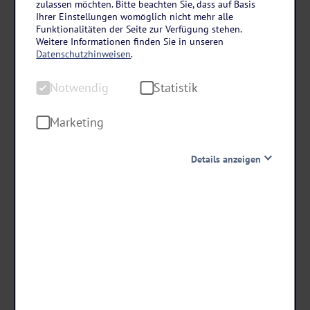
zulassen möchten. Bitte beachten Sie, dass auf Basis
Schwarzwald
Ihrer Einstellungen womöglich nicht mehr alle
Weihnachten im Mönchs Waldhotel in
Funktionalitäten der Seite zur Verfügung stehen.
Unterreichenbach-Kapfenhardt
Weitere Informationen finden Sie in unseren
Datenschutzhinweisen
.
4 Tage • Halbpension
Notwendig
Statistik
Saisonale & regionale Speisen
Vielfältiger Wellnessbereich
Marketing
schon ab €
Details anzeigen
489 ,-
Notwendig
Diese Cookies sind für den Betrieb der Seite unbedingt
notwendig und ermöglichen beispielsweise
Termine & Preise
sicherheitsrelevante Funktionalitäten. Außerdem
können wir mit dieser Art von Cookies ebenfalls
erkennen, ob Sie in Ihrem Profil eingeloggt bleiben
möchten, um Ihnen unsere Dienste bei einem erneuten
Besuch unserer Seite schneller zur Verfügung zu stellen.
Statistik