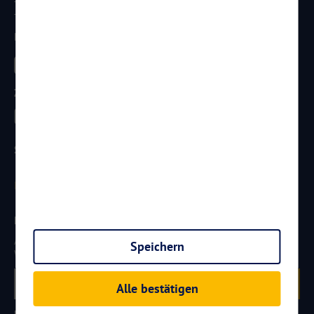
Telefon:
0261 / 29 35 19 71
Telefax: 0261 / 29 35 19 102
Besucht uns
Zahlungsarten
Sicherheit
Newsletter
Aktuelle Reiseangebote, Urlaubsideen und Neuigkeiten aus der
Speichern
Welt von
Reisen
AKTUELL.COM
erhalten:
Anmelden
Alle bestätigen
Partner werden
FAQ
Hotelkategorien