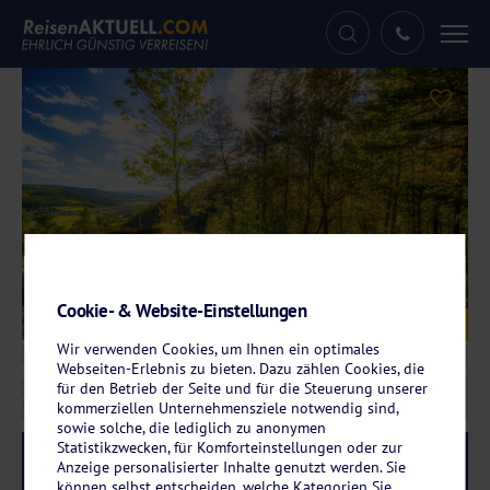
Tog
nav
Cookie- & Website-Einstellungen
Galerie
© Sebastian Köhler - stock.adobe.com
Wir verwenden Cookies, um Ihnen ein optimales
Webseiten-Erlebnis zu bieten. Dazu zählen Cookies, die
für den Betrieb der Seite und für die Steuerung unserer
kommerziellen Unternehmensziele notwendig sind,
sowie solche, die lediglich zu anonymen
Statistikzwecken, für Komforteinstellungen oder zur
Reise-Code:
weso
RRR
Anzeige personalisierter Inhalte genutzt werden. Sie
können selbst entscheiden, welche Kategorien Sie