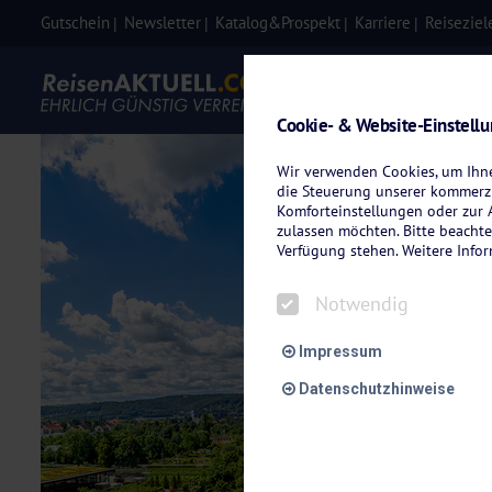
Gutschein
Newsletter
Katalog&Prospekt
Karriere
Reiseziel
Eigenanre
Cookie- & Website-Einstell
Wir verwenden Cookies, um Ihnen
die Steuerung unserer kommerzi
Komforteinstellungen oder zur A
zulassen möchten. Bitte beachte
Verfügung stehen. Weitere Info
Notwendig
Impressum
Datenschutzhinweise