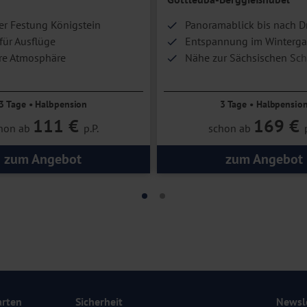
er Festung Königstein
Panoramablick bis nach D
 für Ausflüge
Entspannung im Winterga
re Atmosphäre
Nähe zur Sächsischen Sc
3 Tage • Halbpension
3 Tage • Halbpensio
111 €
169 €
hon ab
p.P.
schon ab
zum Angebot
zum Angebot
arten
Sicherheit
Newsl