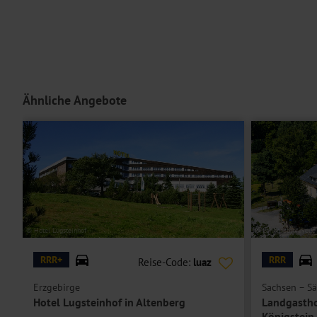
Die
Einzelzimmer
sind Doppelzimmer zur Einzelbelegung.
Hoteleinrichtungen und Zimmerausstattung teilweise gegen Gebühr.
Ähnliche Angebote
© Hotel Lugsteinhof
© Landgasthof Neue
RRR+
RRR
Reise-Code:
luaz
Erzgebirge
Sachsen – Sä
Hotel Lugsteinhof in Altenberg
Landgastho
Königstein