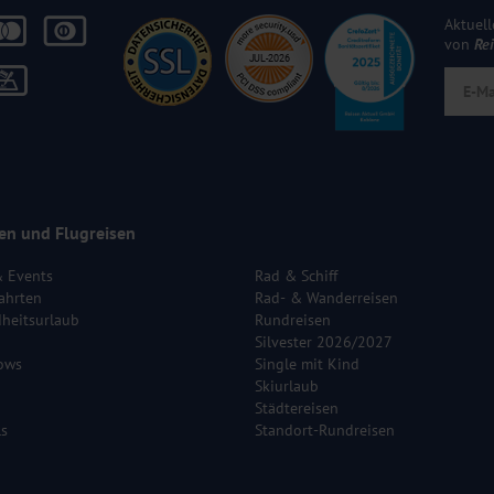
Aktuell
von
Re
en und Flugreisen
& Events
Rad & Schiff
ahrten
Rad- & Wanderreisen
heitsurlaub
Rundreisen
Silvester 2026/2027
ows
Single mit Kind
Skiurlaub
Städtereisen
ls
Standort-Rundreisen