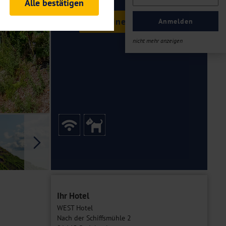
Alle bestätigen
rheitsrelevante
Termine & Preise
ofil eingeloggt bleiben
Anmelden
ellen.
nicht mehr anzeigen
tiken und Analysen. Mithilfe
Web-Auftritts ermitteln und
n es zu einer Drittlands
er Daten finden Sie in unseren
Galerie
Ihr Hotel
WEST Hotel
Nach der Schiffsmühle 2