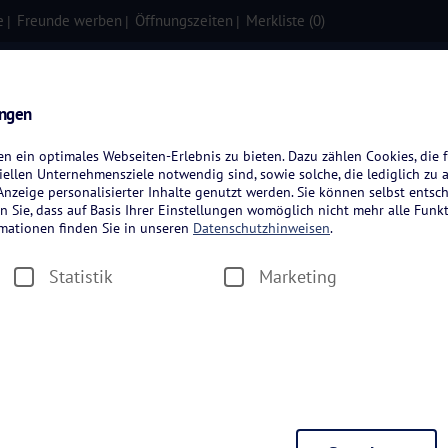
e
Freunde werben
Öffnungszeiten
Merkliste (
0
)
isen
Kreuzfahrten
Flugreisen
ungen
 ein optimales Webseiten-Erlebnis zu bieten. Dazu zählen Cookies, die f
ellen Unternehmensziele notwendig sind, sowie solche, die lediglich zu 
nzeige personalisierter Inhalte genutzt werden. Sie können selbst entsc
n Sie, dass auf Basis Ihrer Einstellungen womöglich nicht mehr alle Funkt
rmationen finden Sie in unseren
Datenschutzhinweisen
.
Statistik
Marketing