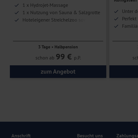
1 x Hydrojet-Massage
Unter d
1 x Nutzung von Sauna & Salzgrotte
Perfekt
Hoteleigener Streichelzoo sowie
Familiä
Kegelbahn & Billard
3 Tage • Halbpension
99 €
schon ab
p.P.
sc
zum Angebot
Anschrift
Besucht uns
Zahlungs