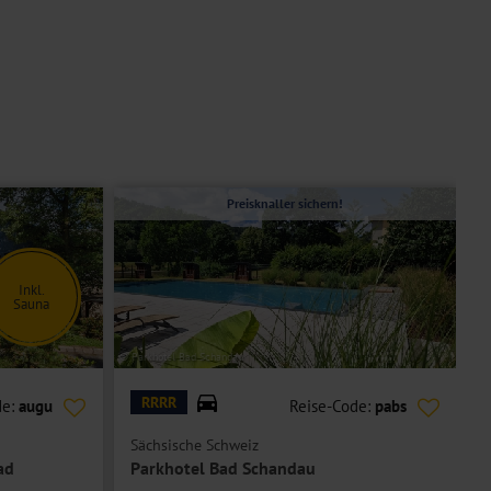
Preisknaller sichern!
Inkl.
Sauna
© Parkhotel Bad Schandau
© S
RRRR
de:
augu
Reise-Code:
pabs
Sächsische Schweiz
E
ad
Parkhotel Bad Schandau