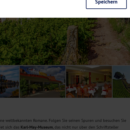
Speichern
rieb der Seite unbedingt notwendig und ermöglichen beispielsweise siche
en wir mit dieser Art von Cookies ebenfalls erkennen, ob Sie in Ihrem Pr
e bei einem erneuten Besuch unserer Seite schneller zur Verfügung zu st
seite weiter zu verbessern, erfassen wir anonymisierte Daten für Statis
ielsweise die Besucherzahlen und den Effekt bestimmter Seiten unseres 
nutzen hierfür Dienste von Google und Facebook. Durch diese Dienste kan
bsite erfassten Daten, kommen. Weitere Hinweise zu der Verarbeitung Ihr
nen Ihre Einwilligung jederzeit in den
Cookie-Einstellungen
widerrufen.
m Ihnen personalisierte Inhalte, passend zu Ihren Interessen anzuzeigen.
eine weltbekannten Romane. Folgen Sie seinen Spuren und besuchen Sie
det sich das
Karl-May-Museum
, das nicht nur über den Schriftsteller