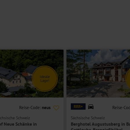
Ideale
Lage!
 Schänke
© Berghotel Augustusberg
RRR+
Reise-Code:
neus
Reise-Co
chsische Schweiz
Sächsische Schweiz
f Neue Schänke in
Berghotel Augustusberg in B
Gottleuba-Berggießhübel