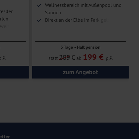
Wellnessbereich mit Außenpool und
resden
Saunen
rten
Direkt an der Elbe im Park gelegen
hweiz
Das Elbsandsteingebirge entdecken
n
3 Tage • Halbpension
199 €
209
€
p.P.
statt
ab
p.P.
zum Angebot
etter