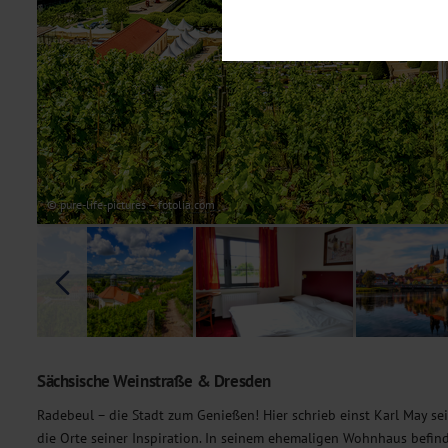
Notwendig
Diese Cookies sind für den Bet
Funktionalitäten. Außerdem könn
möchten, um Ihnen unsere Dienst
Statistik
Um unser Angebot und unsere Web
dieser Cookies können wir beisp
unsere Inhalte optimieren. Wir 
Übermittlung, der auf unsere We
Datenschutzhinweisen
. Sie kön
© pure-life-pictures – fotolia.com
Marketing
Diese Cookies werden genutzt, u
Sächsische Weinstraße & Dresden
Radebeul – die Stadt zum Genießen! Hier schrieb einst Karl May s
die Orte seiner Inspiration. In seinem ehemaligen Wohnhaus befin