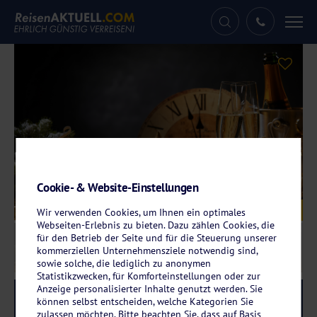
Tog
nav
Cookie- & Website-Einstellungen
Galerie
© exclusive-design - stock.adobe.com
Wir verwenden Cookies, um Ihnen ein optimales
Webseiten-Erlebnis zu bieten. Dazu zählen Cookies, die
für den Betrieb der Seite und für die Steuerung unserer
kommerziellen Unternehmensziele notwendig sind,
sowie solche, die lediglich zu anonymen
Statistikzwecken, für Komforteinstellungen oder zur
Anzeige personalisierter Inhalte genutzt werden. Sie
Reise-Code:
svzlne
RRR
können selbst entscheiden, welche Kategorien Sie
zulassen möchten. Bitte beachten Sie, dass auf Basis