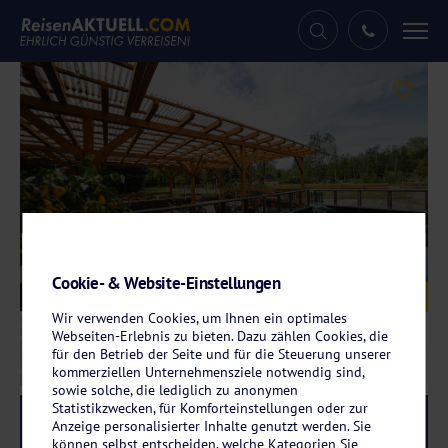
Tog
nav
Cookie- & Website-Einstellungen
Galerie
© AaRa Hotel Radeberg
Wir verwenden Cookies, um Ihnen ein optimales
Webseiten-Erlebnis zu bieten. Dazu zählen Cookies, die
für den Betrieb der Seite und für die Steuerung unserer
kommerziellen Unternehmensziele notwendig sind,
sowie solche, die lediglich zu anonymen
Statistikzwecken, für Komforteinstellungen oder zur
Reise-Code:
aara
RRR+
Anzeige personalisierter Inhalte genutzt werden. Sie
können selbst entscheiden, welche Kategorien Sie