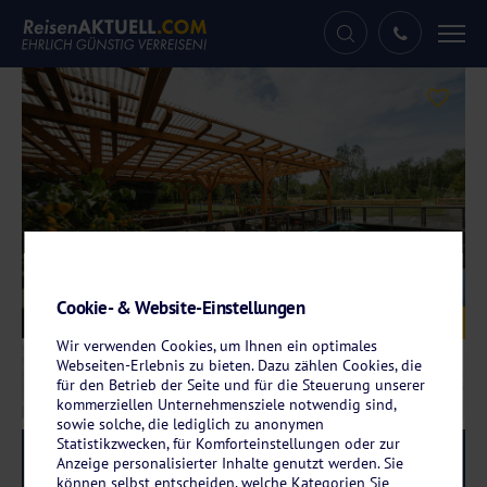
Tog
nav
Cookie- & Website-Einstellungen
Galerie
© AaRa Hotel Radeberg
Wir verwenden Cookies, um Ihnen ein optimales
Webseiten-Erlebnis zu bieten. Dazu zählen Cookies, die
für den Betrieb der Seite und für die Steuerung unserer
kommerziellen Unternehmensziele notwendig sind,
sowie solche, die lediglich zu anonymen
Statistikzwecken, für Komforteinstellungen oder zur
Reise-Code:
aara
RRR+
Anzeige personalisierter Inhalte genutzt werden. Sie
können selbst entscheiden, welche Kategorien Sie