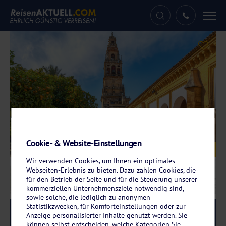
Tog
nav
Cookie- & Website-Einstellungen
Galerie
© bbsferrari - stock.adobe.com
Wir verwenden Cookies, um Ihnen ein optimales
Webseiten-Erlebnis zu bieten. Dazu zählen Cookies, die
für den Betrieb der Seite und für die Steuerung unserer
kommerziellen Unternehmensziele notwendig sind,
sowie solche, die lediglich zu anonymen
Statistikzwecken, für Komforteinstellungen oder zur
Reise-Code:
ator
RRRR
Anzeige personalisierter Inhalte genutzt werden. Sie
können selbst entscheiden, welche Kategorien Sie