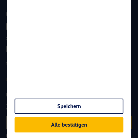
Telefon:
0261 / 29 35 19 71
Telefax: 0261 / 29 35 19 102
Besucht uns
Zahlungsarten
Sicherheit
Newsletter
Aktuelle Reiseangebote, Urlaubsideen und Neuigkeiten aus der
Speichern
Welt von
Reisen
AKTUELL.COM
erhalten:
Anmelden
Alle bestätigen
Partner werden
FAQ
Hotelkategorien