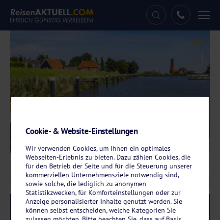
Tog
nav
Cookie- & Website-Einstellungen
Galerie
© venemama - stock.adobe.com
Wir verwenden Cookies, um Ihnen ein optimales
Webseiten-Erlebnis zu bieten. Dazu zählen Cookies, die
für den Betrieb der Seite und für die Steuerung unserer
kommerziellen Unternehmensziele notwendig sind,
sowie solche, die lediglich zu anonymen
Statistikzwecken, für Komforteinstellungen oder zur
Anzeige personalisierter Inhalte genutzt werden. Sie
Reise-Code:
arid
RRRR
können selbst entscheiden, welche Kategorien Sie
zulassen möchten. Bitte beachten Sie, dass auf Basis