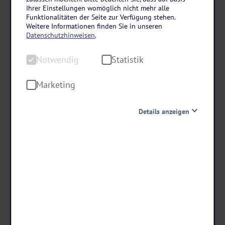
Rheinerlebnis IJsselmeer
Ihrer Einstellungen womöglich nicht mehr alle
A-ROSA BRAVA ab/an Duisburg
Funktionalitäten der Seite zur Verfügung stehen.
Weitere Informationen finden Sie in unseren
8 Tage • Premium alles inklusive
Datenschutzhinweisen
.
- 100 € RABATT
Notwendig
Statistik
bei Buchung bis 31.08.26!
Marketing
Danach erhöhen sich die Preise.
Details anzeigen
1.098
,-
statt ab €
998 ,-
Notwendig
ab €
Diese Cookies sind für den Betrieb der Seite unbedingt
notwendig und ermöglichen beispielsweise
sicherheitsrelevante Funktionalitäten. Außerdem
Termine & Preise
können wir mit dieser Art von Cookies ebenfalls
erkennen, ob Sie in Ihrem Profil eingeloggt bleiben
möchten, um Ihnen unsere Dienste bei einem erneuten
Besuch unserer Seite schneller zur Verfügung zu stellen.
Statistik