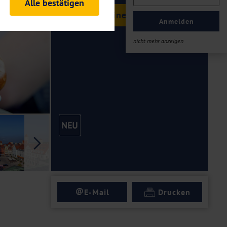
Alle bestätigen
rheitsrelevante
Termine & Preise
ofil eingeloggt bleiben
Anmelden
ellen.
nicht mehr anzeigen
tiken und Analysen. Mithilfe
Web-Auftritts ermitteln und
n es zu einer Drittlands
er Daten finden Sie in unseren
Galerie
@
E-Mail
Drucken