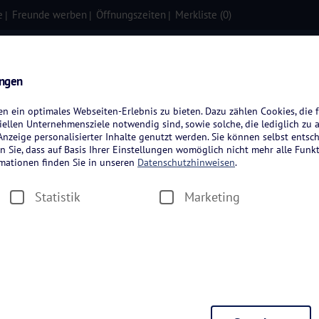
e
Freunde werben
Öffnungszeiten
Merkliste (
0
)
isen
Kreuzfahrten
Flugreisen
ungen
 ein optimales Webseiten-Erlebnis zu bieten. Dazu zählen Cookies, die f
ellen Unternehmensziele notwendig sind, sowie solche, die lediglich zu 
nzeige personalisierter Inhalte genutzt werden. Sie können selbst entsc
n Sie, dass auf Basis Ihrer Einstellungen womöglich nicht mehr alle Funkt
rmationen finden Sie in unseren
Datenschutzhinweisen
.
Statistik
Marketing