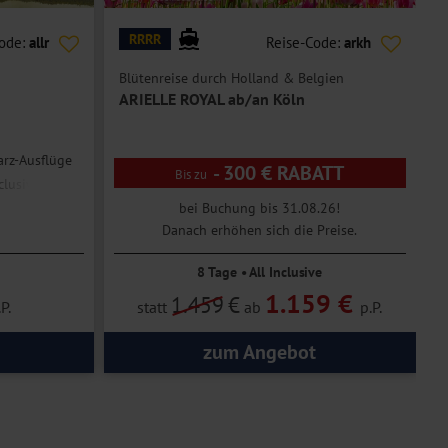
RRRR
Code:
allr
Reise-Code:
arkh
Blütenreise durch Holland & Belgien
O
ARIELLE ROYAL ab/an Köln
arz-Ausflüge
- 300 € RABATT
clusive
bei Buchung bis 31.08.26!
Danach erhöhen sich die Preise.
8 Tage • All Inclusive
1.159 €
1.459
€
P.
statt
ab
p.P.
zum Angebot