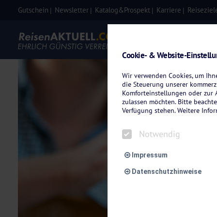
Gutschein
Newsletter
Katalog&Prospekt
Karriere
Reiseziel
Eigenanre
Cookie- & Website-Einstell
Wir verwenden Cookies, um Ihnen
die Steuerung unserer kommerzi
Komforteinstellungen oder zur A
zulassen möchten. Bitte beachte
Verfügung stehen. Weitere Info
Notwendig
Impressum
Datenschutzhinweise