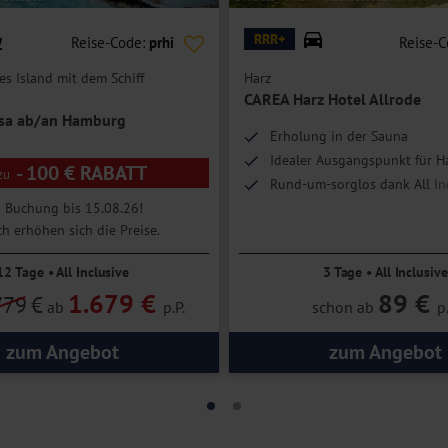
RRR+
Reise-Code:
prhi
Reise-
es Island mit dem Schiff
Harz
CAREA Harz Hotel Allrode
sa ab/an Hamburg
Erholung in der Sauna
Idealer Ausgangspunkt für H
- 100 € RABATT
Rund-um-sorglos dank All In
i Buchung bis 15.08.26!
h erhöhen sich die Preise.
12 Tage • All Inclusive
3 Tage • All Inclusive
1.679 €
89 €
779
€
ab
p.P.
schon ab
p.
zum Angebot
zum Angebot