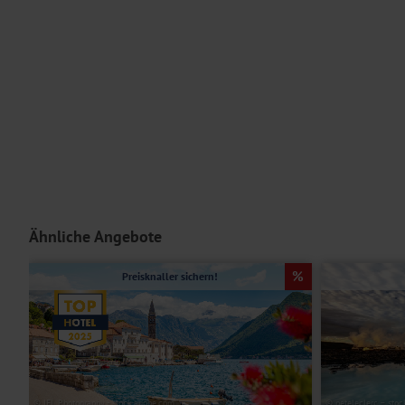
Ähnliche Angebote
Preisknaller sichern!
© JFL Photography - stock.adobe.com
© peteleclerc – sto