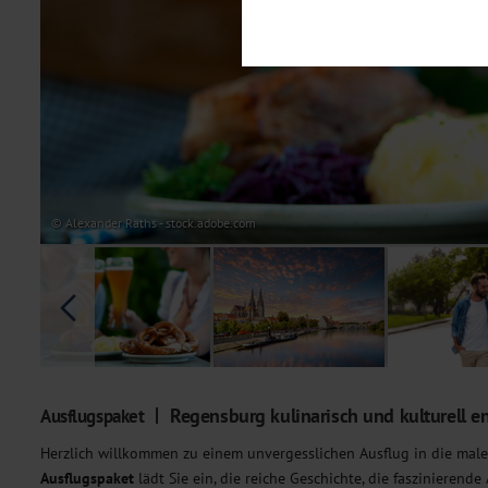
Notwendig
Diese Cookies sind für den Bet
Funktionalitäten. Außerdem könn
möchten, um Ihnen unsere Dienst
Statistik
Um unser Angebot und unsere Web
dieser Cookies können wir beisp
unsere Inhalte optimieren. Wir 
Übermittlung, der auf unsere We
Datenschutzhinweisen
. Sie kön
© Alexander Raths - stock.adobe.com
Marketing
Diese Cookies werden genutzt, u
Regensburg kulinarisch und kulturell e
Ausflugspaket
Herzlich willkommen zu einem unvergesslichen Ausflug in die male
Ausflugspaket
lädt Sie ein, die reiche Geschichte, die faszinierende