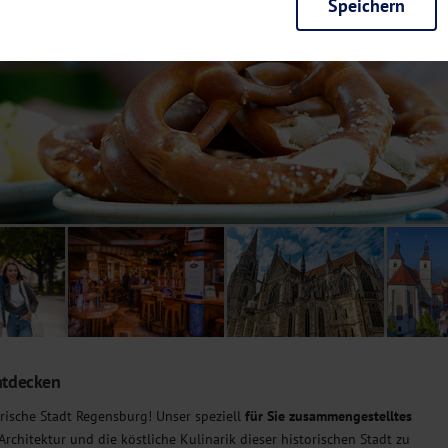
Speichern
rieb der Seite unbedingt notwendig und ermöglichen beispielsweise siche
en wir mit dieser Art von Cookies ebenfalls erkennen, ob Sie in Ihrem Pr
e bei einem erneuten Besuch unserer Seite schneller zur Verfügung zu st
seite weiter zu verbessern, erfassen wir anonymisierte Daten für Statis
ielsweise die Besucherzahlen und den Effekt bestimmter Seiten unseres 
nutzen hierfür Dienste von Google und Facebook. Durch diese Dienste kan
bsite erfassten Daten, kommen. Weitere Hinweise zu der Verarbeitung Ihr
nen Ihre Einwilligung jederzeit in den
Cookie-Einstellungen
widerrufen.
m Ihnen personalisierte Inhalte, passend zu Ihren Interessen anzuzeigen.
ntdecken
rische Stadt Regensburg! Unser speziell
für Sie zusammengestelltes
 Architektur und die köstliche Kulinarik dieser historischen Stadt zu