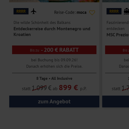
RRRR
RRRR
Reise-Code:
moca
Die wilde Schönheit des Balkans
Faszinierend
Entdeckerreise durch Montenegro und
entdecken
Kroatien
MSC Prezio
- 200 € RABATT
bei Buchung bis 09.09.26!
be
Danach erhöhen sich die Preise.
Danac
8 Tage • All Inclusive
899 €
1.099
€
1.
statt
ab
p.P.
statt
zum Angebot