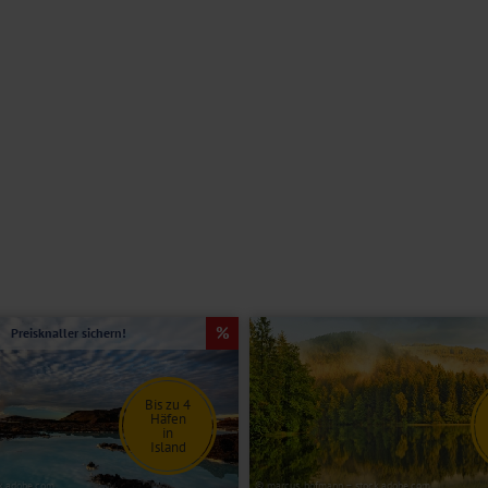
Preisknaller sichern!
Bis zu 4
Häfen
in
Island
ck.adobe.com
© marcus_hofmann – stock.adobe.com