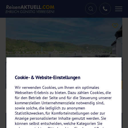
Tog
nav
Cookie- & Website-Einstellungen
Galerie
© besttime Hotel Boppard
Wir verwenden Cookies, um Ihnen ein optimales
Webseiten-Erlebnis zu bieten. Dazu zählen Cookies, die
für den Betrieb der Seite und für die Steuerung unserer
kommerziellen Unternehmensziele notwendig sind,
sowie solche, die lediglich zu anonymen
Statistikzwecken, für Komforteinstellungen oder zur
Anzeige personalisierter Inhalte genutzt werden. Sie
Reise-Code:
lebo
RRR+
können selbst entscheiden, welche Kategorien Sie