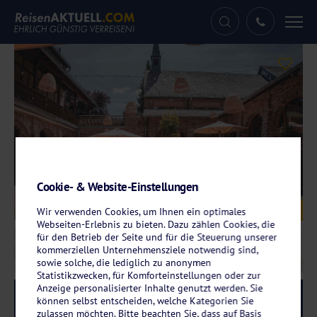
Tog
nav
Cookie- & Website-Einstellungen
Galerie
© Das Marienhöh
Wir verwenden Cookies, um Ihnen ein optimales
Webseiten-Erlebnis zu bieten. Dazu zählen Cookies, die
für den Betrieb der Seite und für die Steuerung unserer
kommerziellen Unternehmensziele notwendig sind,
sowie solche, die lediglich zu anonymen
Statistikzwecken, für Komforteinstellungen oder zur
Anzeige personalisierter Inhalte genutzt werden. Sie
Reise-Code:
malw
RRRR
können selbst entscheiden, welche Kategorien Sie
zulassen möchten. Bitte beachten Sie, dass auf Basis