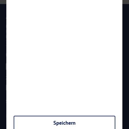
Anschrift
Reisen Aktuell GmbH
In den Weniken 1
D - 56070 Koblenz
Telefon:
0261 / 29 35 19 71
Telefax: 0261 / 29 35 19 102
Besucht uns
Zahlungsarten
Sicherheit
Speichern