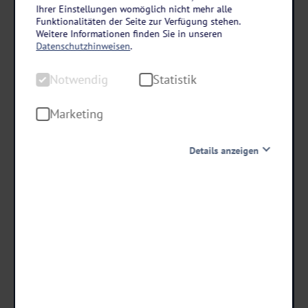
Rheinland-Pfalz – Hunsrück-Mosel
Ihrer Einstellungen womöglich nicht mehr alle
Das Marienhöh in Langweiler
Funktionalitäten der Seite zur Verfügung stehen.
Weitere Informationen finden Sie in unseren
3 Tage • Frühstück & 1 Abendessen
Datenschutzhinweisen
.
1.500 m² großer Wellnessbereich
Notwendig
Statistik
Historisches Kloster mit modernem Design
Ruhe und Erholung im Hunsrück
Marketing
Details anzeigen
schon ab €
179 ,-
Notwendig
Diese Cookies sind für den Betrieb der Seite unbedingt
notwendig und ermöglichen beispielsweise
Termine & Preise
sicherheitsrelevante Funktionalitäten. Außerdem
können wir mit dieser Art von Cookies ebenfalls
erkennen, ob Sie in Ihrem Profil eingeloggt bleiben
möchten, um Ihnen unsere Dienste bei einem erneuten
Besuch unserer Seite schneller zur Verfügung zu stellen.
Statistik