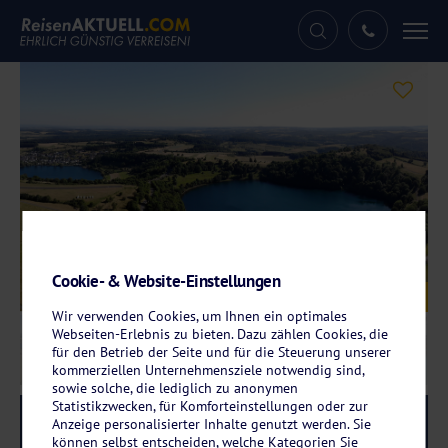
Tog
nav
Cookie- & Website-Einstellungen
Galerie
© SanGero - stock.adobe.com
Wir verwenden Cookies, um Ihnen ein optimales
Webseiten-Erlebnis zu bieten. Dazu zählen Cookies, die
für den Betrieb der Seite und für die Steuerung unserer
kommerziellen Unternehmensziele notwendig sind,
sowie solche, die lediglich zu anonymen
Statistikzwecken, für Komforteinstellungen oder zur
Reise-Code:
daun
RRR
Anzeige personalisierter Inhalte genutzt werden. Sie
können selbst entscheiden, welche Kategorien Sie