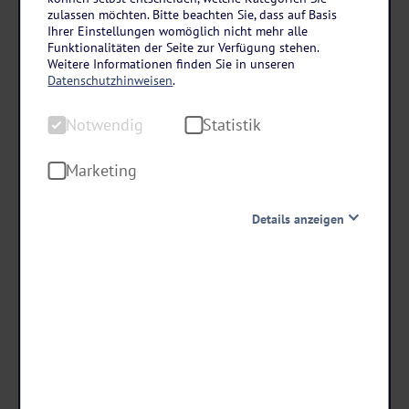
Erholung, Kultur und mediterranes Lebensgefühl erleben
zulassen möchten. Bitte beachten Sie, dass auf Basis
Rhodos, Insel der Sonne und Geschichte
Ihrer Einstellungen womöglich nicht mehr alle
Funktionalitäten der Seite zur Verfügung stehen.
8 Tage • All Inclusive
Weitere Informationen finden Sie in unseren
Datenschutzhinweisen
.
Direkte Strandlage
All Inclusive
Notwendig
Statistik
2 Ausflüge inklusive
Marketing
schon ab €
1.199 ,-
Details anzeigen
Notwendig
Diese Cookies sind für den Betrieb der Seite unbedingt
Termine & Preise
notwendig und ermöglichen beispielsweise
sicherheitsrelevante Funktionalitäten. Außerdem
können wir mit dieser Art von Cookies ebenfalls
erkennen, ob Sie in Ihrem Profil eingeloggt bleiben
möchten, um Ihnen unsere Dienste bei einem erneuten
Besuch unserer Seite schneller zur Verfügung zu stellen.