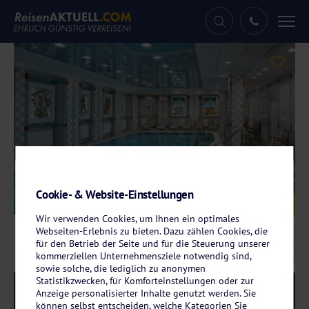
Tog
nav
Cookie- & Website-Einstellungen
Galerie
© Butterfly Ensana Health Spa Hotel
Wir verwenden Cookies, um Ihnen ein optimales
Webseiten-Erlebnis zu bieten. Dazu zählen Cookies, die
für den Betrieb der Seite und für die Steuerung unserer
kommerziellen Unternehmensziele notwendig sind,
sowie solche, die lediglich zu anonymen
Statistikzwecken, für Komforteinstellungen oder zur
Reise-Code:
enbu
RRRR
Anzeige personalisierter Inhalte genutzt werden. Sie
können selbst entscheiden, welche Kategorien Sie